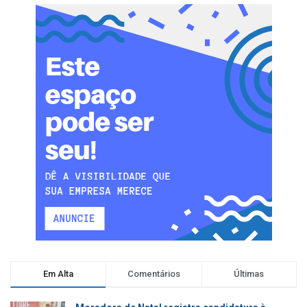
Em Alta
Comentários
Últimas