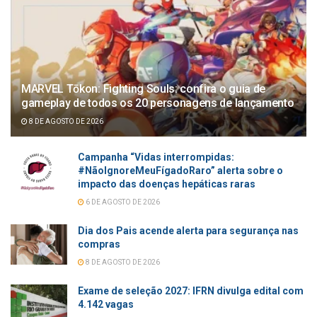
MARVEL Tōkon: Fighting Souls: confira o guia de
gameplay de todos os 20 personagens de lançamento
8 DE AGOSTO DE 2026
Campanha “Vidas interrompidas:
#NãoIgnoreMeuFígadoRaro” alerta sobre o
impacto das doenças hepáticas raras
6 DE AGOSTO DE 2026
Dia dos Pais acende alerta para segurança nas
compras
8 DE AGOSTO DE 2026
Exame de seleção 2027: IFRN divulga edital com
4.142 vagas