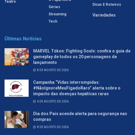
Teatro
Dicas E Roteiros
Séries
Streaming
Variedades
Tech
Últimas Notícias
MARVEL Tōkon: Fighting Souls: confira o guia de
gameplay de todos os 20 personagens de
lançamento
8 DE AGOSTO DE 2026
Campanha “Vidas interrompidas:
#NãoIgnoreMeuFígadoRaro” alerta sobre o
impacto das doenças hepáticas raras
6 DE AGOSTO DE 2026
Dia dos Pais acende alerta para segurança nas
compras
8 DE AGOSTO DE 2026