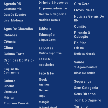
Dinheiro & Negócios
Agenda RN
Giro Geral
Empreendedorismo
Gastronomia
Livres Idéias
Gestão & Negócios
Guia De Eventos
Notícias Gerais Do
Notícias Gerais
RN
Liszt Madruga
Opinião
Editorial
Água De Chocalho
Pirando O
Educação
Cidades
Cabeção
Língua.com
Ciência
Política
Clima
Esportes
Fala Rô
Crítica Esportiva
Coluna Torta
Notícias Gerais
EXTREME
Crônicas Do Meio-
Saúde
Fio
Resultados
'E Agora Doutor?'
Esquina Do
Continente
Fato & Fé
Dicas De Saúde
Geek
Cultura
Segurança
Animes
Cinema
Sem Categoria
Games
Literatura
Seus Direitos
HQs
Música
Tom Do Cajueiro
Mangás
Programa Conexão
Turismo
O Papai Nerd