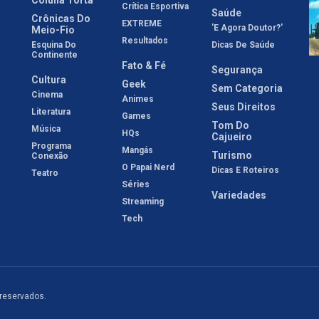
Crítica Esportiva
Saúde
Crônicas Do
EXTREME
'E Agora Doutor?'
Meio-Fio
Resultados
Esquina Do
Dicas De Saúde
Continente
Fato & Fé
Segurança
Cultura
Geek
Sem Categoria
Cinema
Animes
Seus Direitos
Literatura
Games
Tom Do
Música
HQs
Cajueiro
Programa
Mangás
Turismo
Conexão
O Papai Nerd
Dicas E Roteiros
Teatro
Séries
Variedades
Streaming
Tech
 reservados.