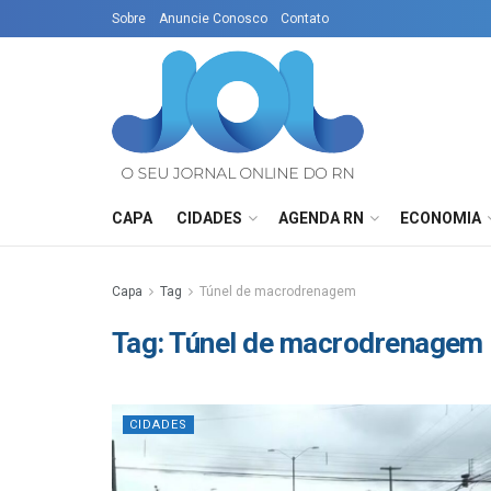
Sobre
Anuncie Conosco
Contato
CAPA
CIDADES
AGENDA RN
ECONOMIA
Capa
Tag
Túnel de macrodrenagem
Tag:
Túnel de macrodrenagem
CIDADES