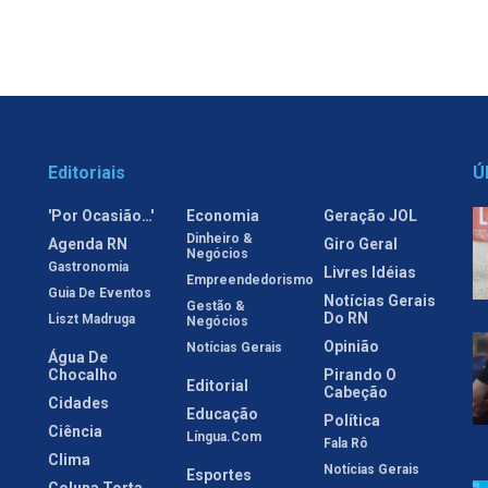
Editoriais
Ú
'Por Ocasião…'
Economia
Geração JOL
Dinheiro &
Agenda RN
Giro Geral
Negócios
Gastronomia
Livres Idéias
Empreendedorismo
Guia De Eventos
Notícias Gerais
Gestão &
Do RN
Liszt Madruga
Negócios
Opinião
Notícias Gerais
Água De
Chocalho
Pirando O
Editorial
Cabeção
Cidades
Educação
Política
Ciência
Língua.com
Fala Rô
Clima
Notícias Gerais
Esportes
Coluna Torta