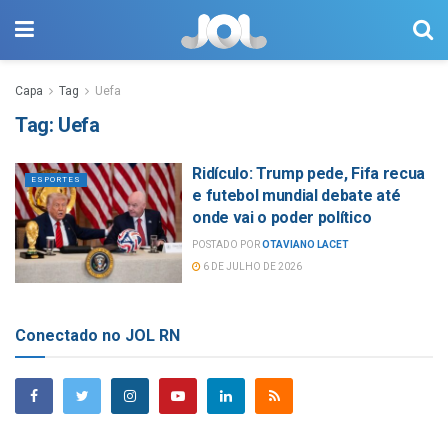
Capa
Tag
Uefa
Tag:
Uefa
Ridículo: Trump pede, Fifa recua
ESPORTES
e futebol mundial debate até
onde vai o poder político
POSTADO POR
OTAVIANO LACET
6 DE JULHO DE 2026
Conectado no JOL RN