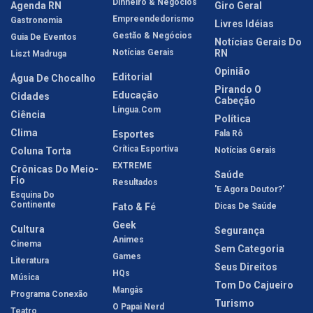
Dinheiro & Negócios
Agenda RN
Giro Geral
Empreendedorismo
Gastronomia
Livres Idéias
Gestão & Negócios
Guia De Eventos
Notícias Gerais Do
Notícias Gerais
RN
Liszt Madruga
Opinião
Editorial
Água De Chocalho
Pirando O
Educação
Cidades
Cabeção
Língua.com
Ciência
Política
Clima
Esportes
Fala Rô
Crítica Esportiva
Coluna Torta
Notícias Gerais
EXTREME
Crônicas Do Meio-
Saúde
Fio
Resultados
'E Agora Doutor?'
Esquina Do
Continente
Fato & Fé
Dicas De Saúde
Geek
Cultura
Segurança
Animes
Cinema
Sem Categoria
Games
Literatura
Seus Direitos
HQs
Música
Tom Do Cajueiro
Mangás
Programa Conexão
Turismo
O Papai Nerd
Teatro