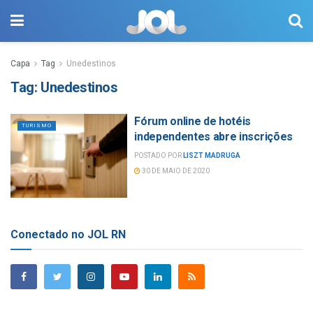
Capa
Tag
Unedestinos
Tag:
Unedestinos
Fórum online de hotéis
TURISMO
independentes abre inscrições
POSTADO POR
LISZT MADRUGA
30 DE MAIO DE 2020
Conectado no JOL RN