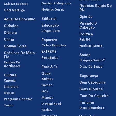
Gestão & Negócios
Guia De Eventos
Notícias Gerais Do
Notícias Gerais
RN
Liszt Madruga
Opinião
Editorial
Água De Chocalho
Pirando O
Educação
Cidades
Cabeção
Língua.com
Ciência
Política
Clima
Esportes
Fala Rô
Crítica Esportiva
Coluna Torta
Notícias Gerais
EXTREME
Crônicas Do Meio-
Saúde
Fio
Resultados
'E Agora Doutor?'
Esquina Do
Continente
Fato & Fé
Dicas De Saúde
Geek
Cultura
Segurança
Animes
Cinema
Sem Categoria
Games
Literatura
Seus Direitos
HQs
Música
Tom Do Cajueiro
Mangás
Programa Conexão
Turismo
O Papai Nerd
Teatro
Dicas E Roteiros
Séries