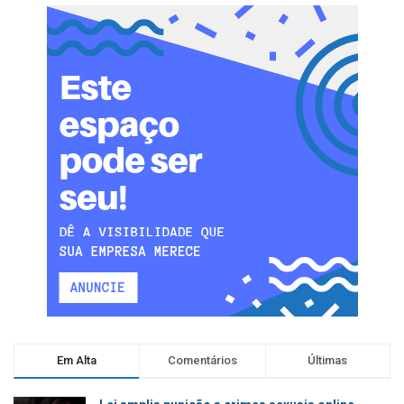
Em Alta
Comentários
Últimas