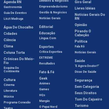
Dinheiro & Negócios
Agenda RN
Giro Geral
Empreendedorismo
Gastronomia
Livres Idéias
Gestão & Negócios
Guia De Eventos
Notícias Gerais Do
Notícias Gerais
RN
Liszt Madruga
Opinião
Editorial
Água De Chocalho
Pirando O
Educação
Cidades
Cabeção
Língua.com
Ciência
Política
Clima
Esportes
Fala Rô
Crítica Esportiva
Coluna Torta
Notícias Gerais
EXTREME
Crônicas Do Meio-
Saúde
Fio
Resultados
'E Agora Doutor?'
Esquina Do
Continente
Fato & Fé
Dicas De Saúde
Geek
Cultura
Segurança
Animes
Cinema
Sem Categoria
Games
Literatura
Seus Direitos
HQs
Música
Tom Do Cajueiro
Mangás
Programa Conexão
Turismo
O Papai Nerd
Teatro