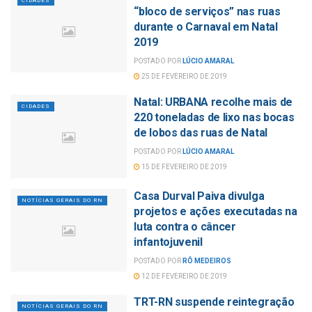
CIDADES
“bloco de serviços” nas ruas
durante o Carnaval em Natal
2019
POSTADO POR
LÚCIO AMARAL
25 DE FEVEREIRO DE 2019
Natal: URBANA recolhe mais de
CIDADES
220 toneladas de lixo nas bocas
de lobos das ruas de Natal
POSTADO POR
LÚCIO AMARAL
15 DE FEVEREIRO DE 2019
Casa Durval Paiva divulga
NOTÍCIAS GERAIS DO RN
projetos e ações executadas na
luta contra o câncer
infantojuvenil
POSTADO POR
RÔ MEDEIROS
12 DE FEVEREIRO DE 2019
TRT-RN suspende reintegração
NOTÍCIAS GERAIS DO RN