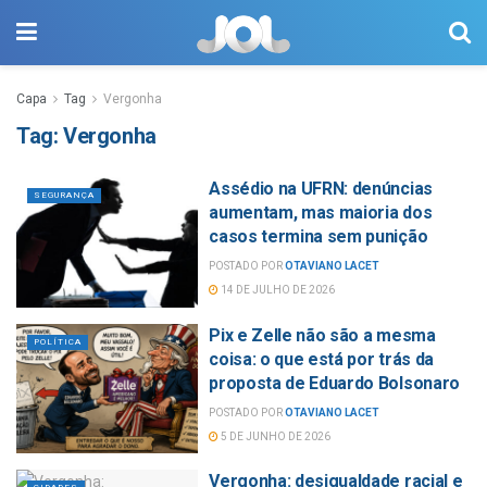
Capa
Tag
Vergonha
Tag:
Vergonha
Assédio na UFRN: denúncias
SEGURANÇA
aumentam, mas maioria dos
casos termina sem punição
POSTADO POR
OTAVIANO LACET
14 DE JULHO DE 2026
Pix e Zelle não são a mesma
POLÍTICA
coisa: o que está por trás da
proposta de Eduardo Bolsonaro
POSTADO POR
OTAVIANO LACET
5 DE JUNHO DE 2026
Vergonha: desigualdade racial e