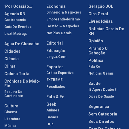
'Por Ocasião…'
Economia
Geração JOL
Dinheiro & Negócios
Agenda RN
Giro Geral
Empreendedorismo
Gastronomia
Livres Idéias
Gestão & Negócios
Guia De Eventos
Notícias Gerais Do
Notícias Gerais
RN
Liszt Madruga
Opinião
Editorial
Água De Chocalho
Pirando O
Educação
Cidades
Cabeção
Língua.com
Ciência
Política
Clima
Esportes
Fala Rô
Crítica Esportiva
Coluna Torta
Notícias Gerais
EXTREME
Crônicas Do Meio-
Saúde
Fio
Resultados
'E Agora Doutor?'
Esquina Do
Continente
Fato & Fé
Dicas De Saúde
Geek
Cultura
Segurança
Animes
Cinema
Sem Categoria
Games
Literatura
Seus Direitos
HQs
Música
Tom Do Cajueiro