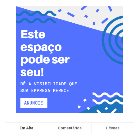
Em Alta
Comentários
Últimas