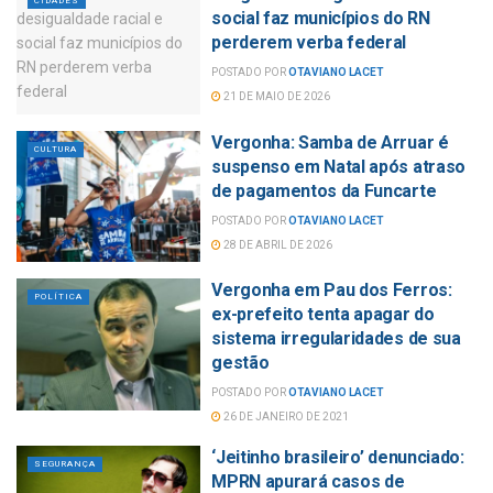
CIDADES
social faz municípios do RN
perderem verba federal
POSTADO POR
OTAVIANO LACET
21 DE MAIO DE 2026
Vergonha: Samba de Arruar é
CULTURA
suspenso em Natal após atraso
de pagamentos da Funcarte
POSTADO POR
OTAVIANO LACET
28 DE ABRIL DE 2026
Vergonha em Pau dos Ferros:
POLÍTICA
ex-prefeito tenta apagar do
sistema irregularidades de sua
gestão
POSTADO POR
OTAVIANO LACET
26 DE JANEIRO DE 2021
‘Jeitinho brasileiro’ denunciado:
SEGURANÇA
MPRN apurará casos de