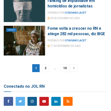
ranking de impunidade em
homicídios de jornalistas
POSTADO POR
OTAVIANO LACET
29 DE OUTUBRO DE 2020
Fome volta a crescer no RN e
SAÚDE
atinge 282 mil pessoas, diz IBGE
POSTADO POR
OTAVIANO LACET
17 DE SETEMBRO DE 2020
1
2
…
10
Conectado no JOL RN