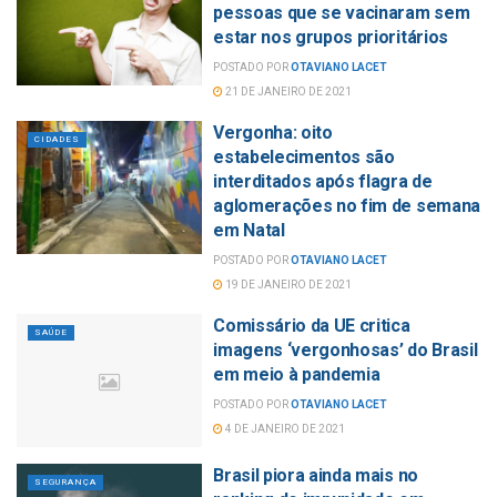
pessoas que se vacinaram sem
estar nos grupos prioritários
POSTADO POR
OTAVIANO LACET
21 DE JANEIRO DE 2021
Vergonha: oito
CIDADES
estabelecimentos são
interditados após flagra de
aglomerações no fim de semana
em Natal
POSTADO POR
OTAVIANO LACET
19 DE JANEIRO DE 2021
Comissário da UE critica
SAÚDE
imagens ‘vergonhosas’ do Brasil
em meio à pandemia
POSTADO POR
OTAVIANO LACET
4 DE JANEIRO DE 2021
Brasil piora ainda mais no
SEGURANÇA