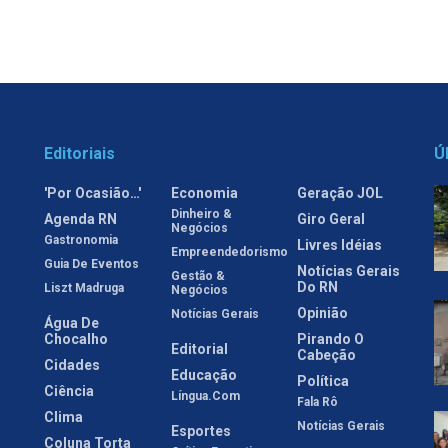
Editoriais
Ú
'Por Ocasião…'
Economia
Geração JOL
Dinheiro &
Agenda RN
Giro Geral
Negócios
Gastronomia
Livres Idéias
Empreendedorismo
Guia De Eventos
Notícias Gerais
Gestão &
Do RN
Liszt Madruga
Negócios
Opinião
Notícias Gerais
Água De
Chocalho
Pirando O
Editorial
Cabeção
Cidades
Educação
Política
Ciência
Língua.com
Fala Rô
Clima
Notícias Gerais
Esportes
Coluna Torta