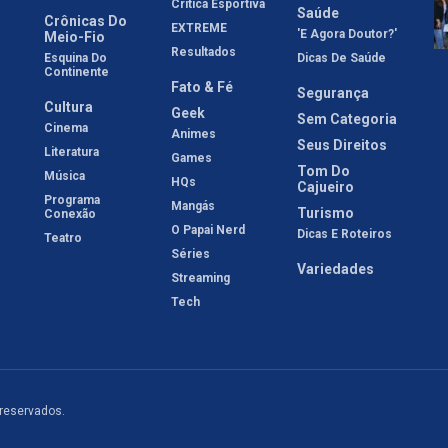
Crítica Esportiva
Saúde
Crônicas Do
EXTREME
'E Agora Doutor?'
Meio-Fio
Resultados
Esquina Do
Dicas De Saúde
Continente
Fato & Fé
Segurança
Cultura
Geek
Sem Categoria
Cinema
Animes
Seus Direitos
Literatura
Games
Tom Do
Música
HQs
Cajueiro
Programa
Mangás
Turismo
Conexão
O Papai Nerd
Dicas E Roteiros
Teatro
Séries
Variedades
Streaming
Tech
 reservados.