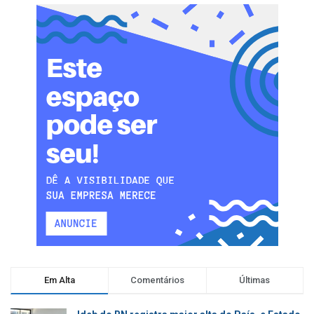
Em Alta
Comentários
Últimas