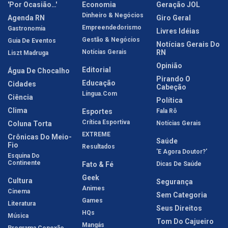
'Por Ocasião…'
Economia
Geração JOL
Dinheiro & Negócios
Agenda RN
Giro Geral
Empreendedorismo
Gastronomia
Livres Idéias
Gestão & Negócios
Guia De Eventos
Notícias Gerais Do
Notícias Gerais
RN
Liszt Madruga
Opinião
Editorial
Água De Chocalho
Pirando O
Educação
Cidades
Cabeção
Língua.com
Ciência
Política
Clima
Esportes
Fala Rô
Crítica Esportiva
Coluna Torta
Notícias Gerais
EXTREME
Crônicas Do Meio-
Saúde
Fio
Resultados
'E Agora Doutor?'
Esquina Do
Continente
Fato & Fé
Dicas De Saúde
Geek
Cultura
Segurança
Animes
Cinema
Sem Categoria
Games
Literatura
Seus Direitos
HQs
Música
Tom Do Cajueiro
Mangás
Programa Conexão