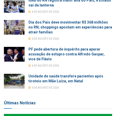
Ideb do RN registra maior alta do País, e Estado
sai da lanterna
6 DE AGOSTO DE 2026
Dia dos Pais deve movimentar R$ 368 milhões
no RN; shoppings apostam em experiências para
atrair famílias
6 DE AGOSTO DE 2026
PF pede abertura de inquérito para apurar
acusação de estupro contra Alfredo Gaspar,
vice de Flávio
6 DE AGOSTO DE 2026
Unidade de saúde transfere pacientes após
tiroteio em Mãe Luíza, em Natal
6 DE AGOSTO DE 2026
Últimas Notícias