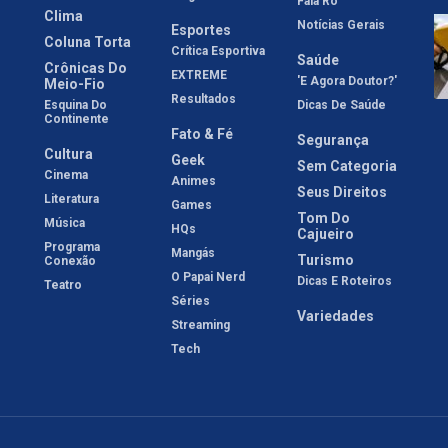
Fala Rô
Clima
Notícias Gerais
Esportes
Coluna Torta
Crítica Esportiva
Saúde
Crônicas Do
EXTREME
'E Agora Doutor?'
Meio-Fio
Resultados
Esquina Do
Dicas De Saúde
Continente
Fato & Fé
Segurança
Cultura
Geek
Sem Categoria
Cinema
Animes
Seus Direitos
Literatura
Games
Tom Do
Música
HQs
Cajueiro
Programa
Mangás
Turismo
Conexão
O Papai Nerd
Dicas E Roteiros
Teatro
Séries
Variedades
Streaming
Tech