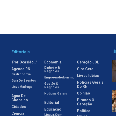
Editoriais
Ú
'Por Ocasião…'
Economia
Geração JOL
Dinheiro &
Agenda RN
Giro Geral
Negócios
Gastronomia
Livres Idéias
Empreendedorismo
Guia De Eventos
Notícias Gerais
Gestão &
Do RN
Liszt Madruga
Negócios
Opinião
Notícias Gerais
Água De
Chocalho
Pirando O
Editorial
Cabeção
Cidades
Educação
Política
Ciência
Língua.com