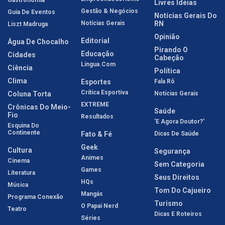
Gastronomia
Livres Idéias
Gestão & Negócios
Guia De Eventos
Notícias Gerais Do
Notícias Gerais
RN
Liszt Madruga
Opinião
Editorial
Água De Chocalho
Pirando O
Educação
Cidades
Cabeção
Língua.com
Ciência
Política
Clima
Esportes
Fala Rô
Crítica Esportiva
Coluna Torta
Notícias Gerais
EXTREME
Crônicas Do Meio-
Saúde
Fio
Resultados
'E Agora Doutor?'
Esquina Do
Continente
Fato & Fé
Dicas De Saúde
Geek
Cultura
Segurança
Animes
Cinema
Sem Categoria
Games
Literatura
Seus Direitos
HQs
Música
Tom Do Cajueiro
Mangás
Programa Conexão
Turismo
O Papai Nerd
Teatro
Dicas E Roteiros
Séries