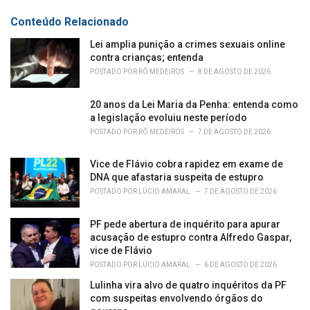
:
r
Conteúdo Relacionado
i
e
Lei amplia punição a crimes sexuais online
s
contra crianças; entenda
:
POSTADO POR
RÔ MEDEIROS
8 DE AGOSTO DE 2026
20 anos da Lei Maria da Penha: entenda como
a legislação evoluiu neste período
POSTADO POR
RÔ MEDEIROS
7 DE AGOSTO DE 2026
Vice de Flávio cobra rapidez em exame de
DNA que afastaria suspeita de estupro
POSTADO POR
LÚCIO AMARAL
7 DE AGOSTO DE 2026
PF pede abertura de inquérito para apurar
acusação de estupro contra Alfredo Gaspar,
vice de Flávio
POSTADO POR
LÚCIO AMARAL
6 DE AGOSTO DE 2026
Lulinha vira alvo de quatro inquéritos da PF
com suspeitas envolvendo órgãos do