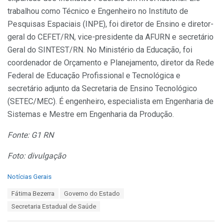
trabalhou como Técnico e Engenheiro no Instituto de
Pesquisas Espaciais (INPE), foi diretor de Ensino e diretor-
geral do CEFET/RN, vice-presidente da AFURN e secretário
Geral do SINTEST/RN. No Ministério da Educação, foi
coordenador de Orçamento e Planejamento, diretor da Rede
Federal de Educação Profissional e Tecnológica e
secretário adjunto da Secretaria de Ensino Tecnológico
(SETEC/MEC). É engenheiro, especialista em Engenharia de
Sistemas e Mestre em Engenharia da Produção.
Fonte: G1 RN
Foto: divulgação
C
Notícias Gerais
a
T
Fátima Bezerra
Governo do Estado
t
a
e
Secretaria Estadual de Saúde
g
g
s
o