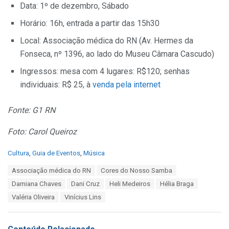
Data: 1º de dezembro, Sábado
Horário: 16h, entrada a partir das 15h30
Local: Associação médica do RN (Av. Hermes da
Fonseca, nº 1396, ao lado do Museu Câmara Cascudo)
Ingressos: mesa com 4 lugares: R$120; senhas
individuais: R$ 25, à
venda pela internet
Fonte: G1 RN
Foto: Carol Queiroz
C
Cultura
,
Guia de Eventos
,
Música
a
T
Associação médica do RN
Cores do Nosso Samba
t
a
e
Damiana Chaves
Dani Cruz
Heli Medeiros
Hélia Braga
g
g
s
Valéria Oliveira
Vinícius Lins
o
:
r
i
e