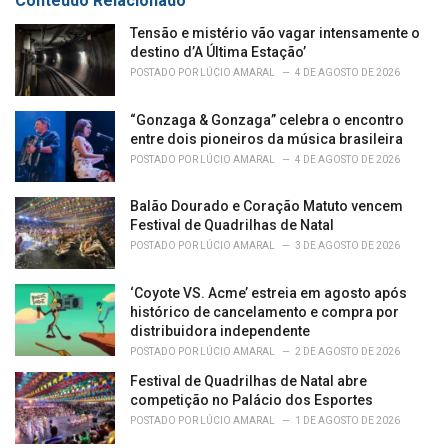
Conteúdo Relacionado
s
:
Tensão e mistério vão vagar intensamente o
destino d’A Última Estação’
POSTADO POR
LÚCIO AMARAL
4 DE AGOSTO DE 2026
“Gonzaga & Gonzaga” celebra o encontro
entre dois pioneiros da música brasileira
POSTADO POR
LÚCIO AMARAL
4 DE AGOSTO DE 2026
Balão Dourado e Coração Matuto vencem
Festival de Quadrilhas de Natal
POSTADO POR
LÚCIO AMARAL
3 DE AGOSTO DE 2026
‘Coyote VS. Acme’ estreia em agosto após
histórico de cancelamento e compra por
distribuidora independente
POSTADO POR
LÚCIO AMARAL
2 DE AGOSTO DE 2026
Festival de Quadrilhas de Natal abre
competição no Palácio dos Esportes
POSTADO POR
LÚCIO AMARAL
1 DE AGOSTO DE 2026