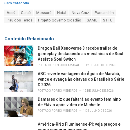
C
Sem categoria
a
T
Assú
Caicó
Mossoró
Natal
Nova Cruz
Parnamirim
t
a
e
Pau dos Ferros
Projeto Governo Cidadão
SAMU
STTU
g
g
s
o
:
r
Conteúdo Relacionado
i
e
Dragon Ball Xenoverse 3 recebe trailer de
s
gameplay destacando as mecânicas de Soul
:
Assist e Soul Switch
POSTADO POR
LÚCIO AMARAL
12 DE JULHO DE 2026
ABC reverte vantagem do Águia de Marabá,
vence e avança às oitavas do Brasileiro Série
D 2026
POSTADO POR
RÔ MEDEIROS
12 DE JULHO DE 2026
Damares diz que faltará ao evento feminino
de Flávio após vídeo de Michelle
POSTADO POR
RÔ MEDEIROS
1 DE JULHO DE 2026
América-RN x Fluminense-PI: veja preços e
como comprar ingressos