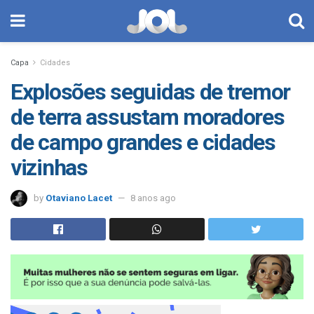
Capa
Cidades
Explosões seguidas de tremor
de terra assustam moradores
de campo grandes e cidades
vizinhas
by
Otaviano Lacet
8 anos ago