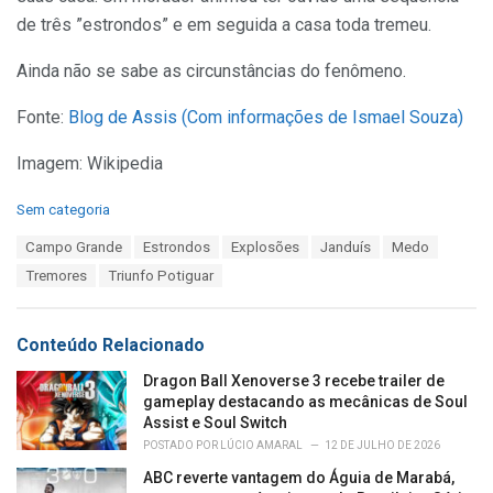
de três ”estrondos” e em seguida a casa toda tremeu.
Ainda não se sabe as circunstâncias do fenômeno.
Fonte:
Blog de Assis (Com informações de Ismael Souza)
Imagem: Wikipedia
C
Sem categoria
a
T
Campo Grande
Estrondos
Explosões
Janduís
Medo
t
a
e
Tremores
Triunfo Potiguar
g
g
s
o
:
r
Conteúdo Relacionado
i
e
Dragon Ball Xenoverse 3 recebe trailer de
s
gameplay destacando as mecânicas de Soul
:
Assist e Soul Switch
POSTADO POR
LÚCIO AMARAL
12 DE JULHO DE 2026
ABC reverte vantagem do Águia de Marabá,