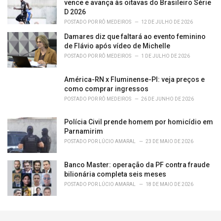
vence e avança às oitavas do Brasileiro Série
D 2026
POSTADO POR
RÔ MEDEIROS
12 DE JULHO DE 2026
Damares diz que faltará ao evento feminino
de Flávio após vídeo de Michelle
POSTADO POR
RÔ MEDEIROS
1 DE JULHO DE 2026
América-RN x Fluminense-PI: veja preços e
como comprar ingressos
POSTADO POR
RÔ MEDEIROS
26 DE JUNHO DE 2026
Polícia Civil prende homem por homicídio em
Parnamirim
POSTADO POR
LÚCIO AMARAL
23 DE MAIO DE 2026
Banco Master: operação da PF contra fraude
bilionária completa seis meses
POSTADO POR
LÚCIO AMARAL
18 DE MAIO DE 2026