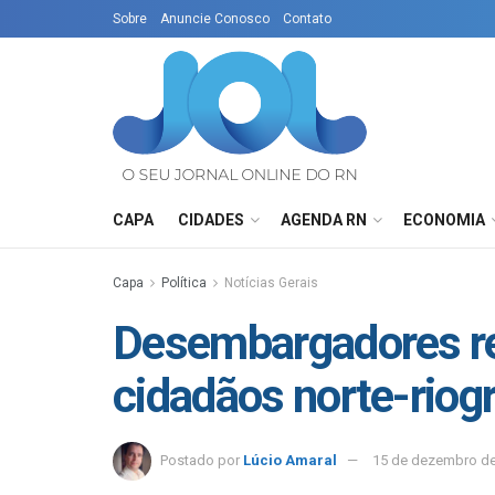
Sobre
Anuncie Conosco
Contato
CAPA
CIDADES
AGENDA RN
ECONOMIA
Capa
Política
Notícias Gerais
Desembargadores re
cidadãos norte-rio
Postado por
Lúcio Amaral
15 de dezembro d