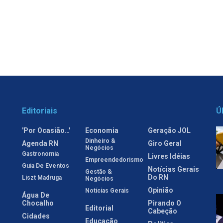
Editoriais
Ú
'Por Ocasião…'
Economia
Geração JOL
Dinheiro &
Agenda RN
Giro Geral
Negócios
Gastronomia
Livres Idéias
Empreendedorismo
Guia De Eventos
Notícias Gerais
Gestão &
Do RN
Liszt Madruga
Negócios
Opinião
Notícias Gerais
Água De
Chocalho
Pirando O
Editorial
Cabeção
Cidades
Educação