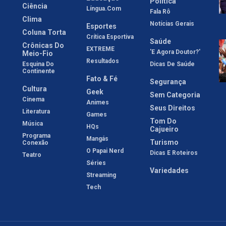
Política
Ciência
Língua.com
Fala Rô
Clima
Notícias Gerais
Esportes
Coluna Torta
Crítica Esportiva
Saúde
Crônicas Do
EXTREME
'E Agora Doutor?'
Meio-Fio
Resultados
Esquina Do
Dicas De Saúde
Continente
Fato & Fé
Segurança
Cultura
Geek
Sem Categoria
Cinema
Animes
Seus Direitos
Literatura
Games
Tom Do
Música
HQs
Cajueiro
Programa
Mangás
Turismo
Conexão
O Papai Nerd
Dicas E Roteiros
Teatro
Séries
Variedades
Streaming
Tech