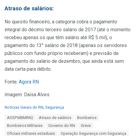
Atraso de salários:
No quesito financeiro, a categoria cobra o pagamento
integral do décimo terceiro salário de 2017 (até o momento
recebeu apenas os que têm salário até R$ 5 mil), o
pagamento do 13° salário de 2018 (apenas os servidores
públicos com fundo próprio receberam) e previsão de
pagamento do salário de dezembro, que ainda está sem
data certa para débito.
Fonte:
Agora RN
Imagem: Daísa Alves
C
Notícias Gerais do RN
,
Segurança
a
T
ASSPMBMRN)
Atraso de salários
Bombeiros
t
a
e
Bombeiros Militares
Governo do RN
Greve
g
g
s
Oficiais militares estaduais
Operação Segurança com Segurança
o