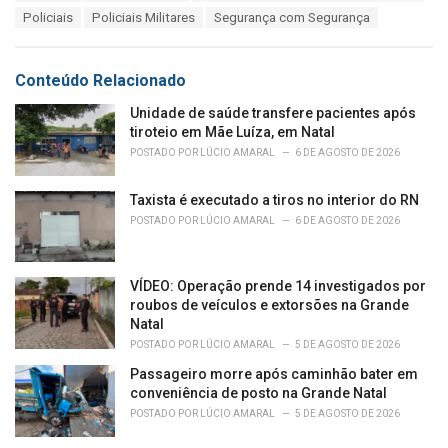
:
r
Policiais
Policiais Militares
Segurança com Segurança
i
e
s
Conteúdo Relacionado
:
Unidade de saúde transfere pacientes após
tiroteio em Mãe Luíza, em Natal
POSTADO POR
LÚCIO AMARAL
6 DE AGOSTO DE 2026
Taxista é executado a tiros no interior do RN
POSTADO POR
LÚCIO AMARAL
6 DE AGOSTO DE 2026
VÍDEO: Operação prende 14 investigados por
roubos de veículos e extorsões na Grande
Natal
POSTADO POR
LÚCIO AMARAL
5 DE AGOSTO DE 2026
Passageiro morre após caminhão bater em
conveniência de posto na Grande Natal
POSTADO POR
LÚCIO AMARAL
5 DE AGOSTO DE 2026