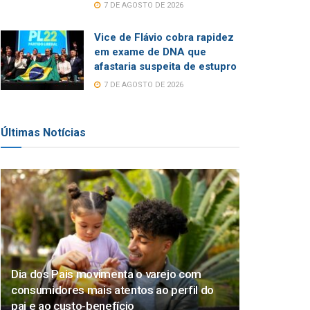
7 DE AGOSTO DE 2026
Vice de Flávio cobra rapidez
em exame de DNA que
afastaria suspeita de estupro
7 DE AGOSTO DE 2026
Últimas Notícias
Dia dos Pais movimenta o varejo com
consumidores mais atentos ao perfil do
pai e ao custo-benefício