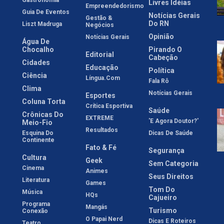
Gastronomia
Livres Idéias
Empreendedorismo
Guia De Eventos
Notícias Gerais
Gestão &
Do RN
Liszt Madruga
Negócios
Opinião
Notícias Gerais
Água De
Chocalho
Pirando O
Editorial
Cabeção
Cidades
Educação
Política
Ciência
Língua.com
Fala Rô
Clima
Notícias Gerais
Esportes
Coluna Torta
Crítica Esportiva
Saúde
Crônicas Do
EXTREME
'E Agora Doutor?'
Meio-Fio
Resultados
Esquina Do
Dicas De Saúde
Continente
Fato & Fé
Segurança
Cultura
Geek
Sem Categoria
Cinema
Animes
Seus Direitos
Literatura
Games
Tom Do
Música
HQs
Cajueiro
Programa
Mangás
Turismo
Conexão
O Papai Nerd
Dicas E Roteiros
Teatro