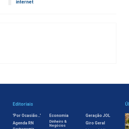
internet
Editoriais
Ú
'Por Ocasião…'
Economia
Geração JOL
Dinheiro &
Agenda RN
Giro Geral
Negócios