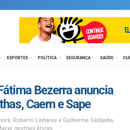
ESPORTES
POLÍTICA
SEGURANÇA
SAÚDE
CU
 Fátima Bezerra anuncia
thas, Caern e Sape
iveira, Roberto Linhares e Guilherme Saldanha.
azer gestões éticas.