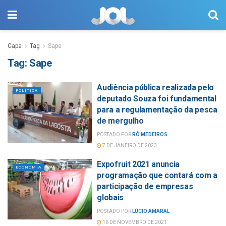
Capa
Tag
Sape
Tag:
Sape
Audiência pública realizada pelo
POLÍTICA
deputado Souza foi fundamental
para a regulamentação da pesca
de mergulho
POSTADO POR
RÔ MEDEIROS
7 DE JANEIRO DE 2023
Expofruit 2021 anuncia
ECONOMIA
programação que contará com a
participação de empresas
globais
POSTADO POR
LÚCIO AMARAL
16 DE NOVEMBRO DE 2021