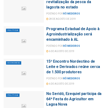
revitalização da pesca da
lagosta no estado
POSTADO POR
RÔ MEDEIROS
28 DE AGOSTO DE 2019
Programa Estadual de Apoio à
POLÍTICA
Agroindustrialização será
encaminhado à AL
POSTADO POR
RÔ MEDEIROS
6 DE AGOSTO DE 2019
15º Encontro Nordestino de
ECONOMIA
Leite e Derivados reúne cerca
de 1.500 produtores
POSTADO POR
RÔ MEDEIROS
6 DE AGOSTO DE 2019
No Seridó, Ezequiel participa da
POLÍTICA
64ª Festa do Agricultor em
Lagoa Nova