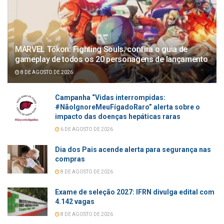
MARVEL Tōkon: Fighting Souls: confira o guia de
gameplay de todos os 20 personagens de lançamento
8 DE AGOSTO DE 2026
Campanha “Vidas interrompidas:
#NãoIgnoreMeuFígadoRaro” alerta sobre o
impacto das doenças hepáticas raras
6 DE AGOSTO DE 2026
Dia dos Pais acende alerta para segurança nas
compras
8 DE AGOSTO DE 2026
Exame de seleção 2027: IFRN divulga edital com
4.142 vagas
8 DE AGOSTO DE 2026