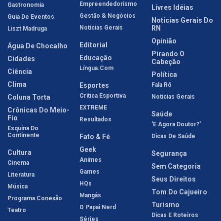
Empreendedorismo
Gastronomia
Livres Idéias
Gestão & Negócios
Guia De Eventos
Notícias Gerais Do
Notícias Gerais
RN
Liszt Madruga
Opinião
Editorial
Água De Chocalho
Pirando O
Educação
Cidades
Cabeção
Língua.com
Ciência
Política
Clima
Esportes
Fala Rô
Crítica Esportiva
Coluna Torta
Notícias Gerais
EXTREME
Crônicas Do Meio-
Saúde
Fio
Resultados
'E Agora Doutor?'
Esquina Do
Continente
Fato & Fé
Dicas De Saúde
Geek
Cultura
Segurança
Animes
Cinema
Sem Categoria
Games
Literatura
Seus Direitos
HQs
Música
Tom Do Cajueiro
Mangás
Programa Conexão
Turismo
O Papai Nerd
Teatro
Dicas E Roteiros
Séries