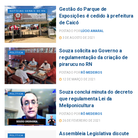
Gestão do Parque de
NOTÍCIAS GERAIS DO RN
Exposições é cedido à prefeitura
de Caicó
POSTADO POR
LÚCIO AMARAL
3 DE AGOSTO DE 2021
Souza solicita ao Governo a
POLÍTICA
regulamentação da criação de
pirarucu no RN
POSTADO POR
RÔ MEDEIROS
12 DE MARÇO DE 2021
Souza conclui minuta do decreto
POLÍTICA
que regulamenta Lei da
Meliponicultura
POSTADO POR
RÔ MEDEIROS
26 DE FEVEREIRO DE 2021
Assembleia Legislativa discute
POLÍTICA