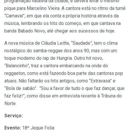
programação natalina da cidade, e deverá levar o mesmo
pique para Marcelino Vieira. A cantora está no ritmo da turnê
“Carnaval”, em que ela conta a própria história através da
música, lembrando os hits do começo, em que cantava na
banda Babado Novo, até chegar aos sucessos de hoje.
A nova música de Cláudia Leitte, “Saudade”, tem o clima
nostálgico do samba-reggae dos anos 90, mas com um
toque moderno do rap de Hungria. Outro hit novo,
“Balancinho”, traz a cantora embarcando na onde do
reggaeton, como está fazendo boa parte das cantoras pop
atuais. Não faltarão os hits antigos, como “Extravasa” e
“Bola de sabão”. “Sou a favor de tudo o que faz dançar, que
faz feliz!”, como disse em entrevista recente à Tribuna do
Norte.
Serviço:
Evento:
18º Jegue Folia