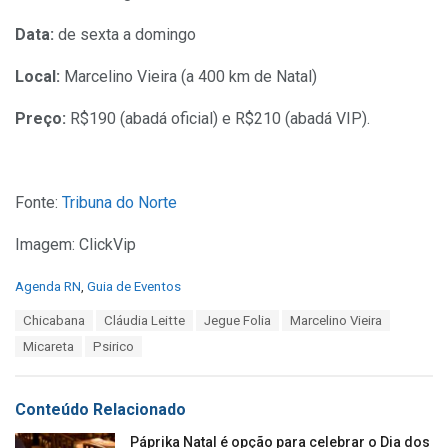
Data:
de sexta a domingo
Local:
Marcelino Vieira (a 400 km de Natal)
Preço:
R$190 (abadá oficial) e R$210 (abadá VIP).
Fonte:
Tribuna do Norte
Imagem: ClickVip
C
Agenda RN
,
Guia de Eventos
a
T
Chicabana
Cláudia Leitte
Jegue Folia
Marcelino Vieira
t
a
e
Micareta
Psirico
g
g
s
o
:
r
Conteúdo Relacionado
i
e
Páprika Natal é opção para celebrar o Dia dos
s