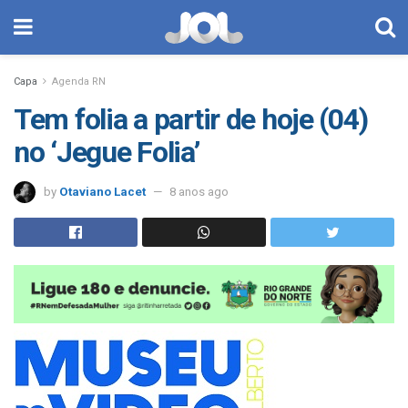
Capa
Agenda RN
Tem folia a partir de hoje (04)
no ‘Jegue Folia’
by
Otaviano Lacet
8 anos ago