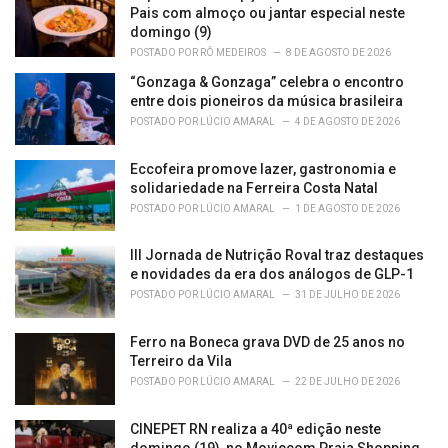
Pais com almoço ou jantar especial neste
:
domingo (9)
POSTADO POR
RÔ MEDEIROS
8 DE AGOSTO DE 2026
“Gonzaga & Gonzaga” celebra o encontro
entre dois pioneiros da música brasileira
POSTADO POR
LÚCIO AMARAL
4 DE AGOSTO DE 2026
Eccofeira promove lazer, gastronomia e
solidariedade na Ferreira Costa Natal
POSTADO POR
LÚCIO AMARAL
1 DE AGOSTO DE 2026
III Jornada de Nutrição Roval traz destaques
e novidades da era dos análogos de GLP-1
POSTADO POR
LÚCIO AMARAL
31 DE JULHO DE 2026
Ferro na Boneca grava DVD de 25 anos no
Terreiro da Vila
POSTADO POR
LÚCIO AMARAL
22 DE JULHO DE 2026
CINEPET RN realiza a 40ª edição neste
domingo (19), no Moviecom Praia Shopping