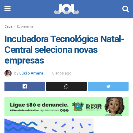
Capa
Economia
Incubadora Tecnológica Natal-
Central seleciona novas
empresas
by
Lúcio Amaral
8 anos ago