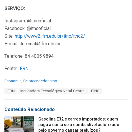
SERVIÇO:
Instagram: @itncoficial
Facebook: @itncoficial
Site:
http://www2.ifrn.edu.br/itnc/itnc2/
E-mail: itnc.cnat@ifrn.edu.br
Telefone: 84 4005 9894
Fonte:
IFRN
C
Economia
,
Empreendedorismo
a
T
IFRN
Incubadora Tecnológica Natal-Central
ITNC
t
a
e
g
g
s
o
Conteúdo Relacionado
:
r
i
Gasolina E32 e carros importados: quem
e
paga a conta se o combustível autorizado
s
pelo governo causar prejuízos?