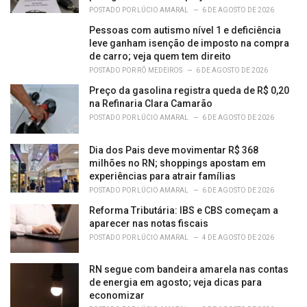
:
POSTADO POR
LÚCIO AMARAL
6 DE AGOSTO DE 2026
Pessoas com autismo nível 1 e deficiência
leve ganham isenção de imposto na compra
de carro; veja quem tem direito
POSTADO POR
RÔ MEDEIROS
6 DE AGOSTO DE 2026
Preço da gasolina registra queda de R$ 0,20
na Refinaria Clara Camarão
POSTADO POR
LÚCIO AMARAL
6 DE AGOSTO DE 2026
Dia dos Pais deve movimentar R$ 368
milhões no RN; shoppings apostam em
experiências para atrair famílias
POSTADO POR
LÚCIO AMARAL
6 DE AGOSTO DE 2026
Reforma Tributária: IBS e CBS começam a
aparecer nas notas fiscais
POSTADO POR
LÚCIO AMARAL
4 DE AGOSTO DE 2026
RN segue com bandeira amarela nas contas
de energia em agosto; veja dicas para
economizar