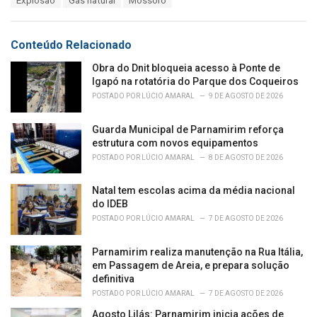
Explosão
Gás natural
Mossoró
t
a
e
g
g
s
o
Conteúdo Relacionado
:
r
i
Obra do Dnit bloqueia acesso à Ponte de
e
Igapó na rotatória do Parque dos Coqueiros
s
POSTADO POR
LÚCIO AMARAL
9 DE AGOSTO DE 2026
:
Guarda Municipal de Parnamirim reforça
estrutura com novos equipamentos
POSTADO POR
LÚCIO AMARAL
8 DE AGOSTO DE 2026
Natal tem escolas acima da média nacional
do IDEB
POSTADO POR
LÚCIO AMARAL
7 DE AGOSTO DE 2026
Parnamirim realiza manutenção na Rua Itália,
em Passagem de Areia, e prepara solução
definitiva
POSTADO POR
LÚCIO AMARAL
7 DE AGOSTO DE 2026
Agosto Lilás: Parnamirim inicia ações de