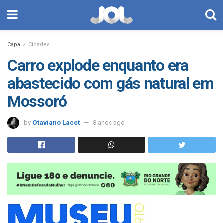
Capa
Cidades
Carro explode enquanto era
abastecido com gás natural em
Mossoró
by
Otaviano Lacet
8 anos ago