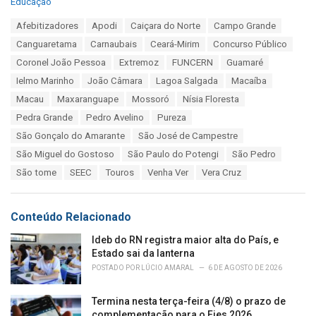
C
Educação
a
T
Afebitizadores
Apodi
Caiçara do Norte
Campo Grande
t
a
e
Canguaretama
Carnaubais
Ceará-Mirim
Concurso Público
g
g
s
Coronel João Pessoa
Extremoz
FUNCERN
Guamaré
o
:
r
Ielmo Marinho
João Câmara
Lagoa Salgada
Macaíba
i
Macau
Maxaranguape
Mossoró
Nísia Floresta
e
s
Pedra Grande
Pedro Avelino
Pureza
:
São Gonçalo do Amarante
São José de Campestre
São Miguel do Gostoso
São Paulo do Potengi
São Pedro
São tome
SEEC
Touros
Venha Ver
Vera Cruz
Conteúdo Relacionado
Ideb do RN registra maior alta do País, e
Estado sai da lanterna
POSTADO POR
LÚCIO AMARAL
6 DE AGOSTO DE 2026
Termina nesta terça-feira (4/8) o prazo de
complementação para o Fies 2026