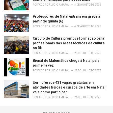
POSTADO POR
LÚCIO AMARAL
4 DE AGOSTO DE 2026
Professores de Natal entram em greve a
partir de quinta (6)
POSTADO POR
LÚCIO AMARAL
4 DE AGOSTO DE 2026
Círculo de Cultura promove formação para
profissionais das áreas técnicas da cultura
no RN
POSTADO POR
LÚCIO AMARAL
28 DE JULHO DE 2026
Bienal de Matemática chega à Natal pela
primeira vez
POSTADO POR
LÚCIO AMARAL
27 DE JULHO DE 2026
Uern oferece 431 vagas gratuitas em
atividades físicas e cursos de arte em Natal;
veja como participar
POSTADO POR
LÚCIO AMARAL
26 DE JULHO DE 2026