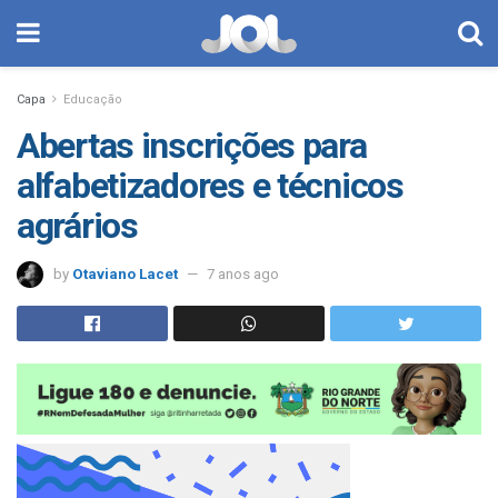
Capa
Educação
Abertas inscrições para
alfabetizadores e técnicos
agrários
by
Otaviano Lacet
7 anos ago