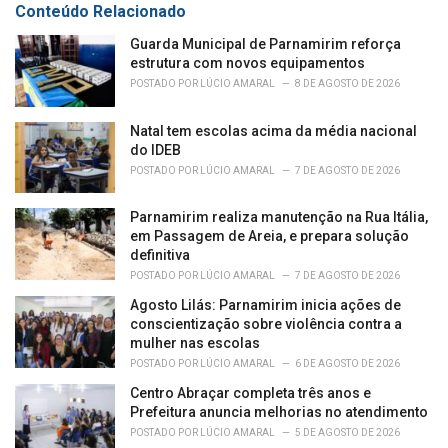
Conteúdo Relacionado
i
e
Guarda Municipal de Parnamirim reforça
s
estrutura com novos equipamentos
:
POSTADO POR
LÚCIO AMARAL
8 DE AGOSTO DE 2026
Natal tem escolas acima da média nacional
do IDEB
POSTADO POR
LÚCIO AMARAL
7 DE AGOSTO DE 2026
Parnamirim realiza manutenção na Rua Itália,
em Passagem de Areia, e prepara solução
definitiva
POSTADO POR
LÚCIO AMARAL
7 DE AGOSTO DE 2026
Agosto Lilás: Parnamirim inicia ações de
conscientização sobre violência contra a
mulher nas escolas
POSTADO POR
LÚCIO AMARAL
6 DE AGOSTO DE 2026
Centro Abraçar completa três anos e
Prefeitura anuncia melhorias no atendimento
POSTADO POR
LÚCIO AMARAL
5 DE AGOSTO DE 2026