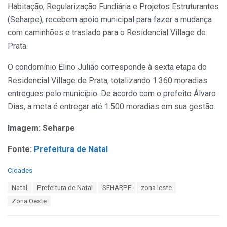
Habitação, Regularização Fundiária e Projetos Estruturantes
(Seharpe), recebem apoio municipal para fazer a mudança
com caminhões e traslado para o Residencial Village de
Prata.
O condomínio Elino Julião corresponde à sexta etapa do
Residencial Village de Prata, totalizando 1.360 moradias
entregues pelo município. De acordo com o prefeito Álvaro
Dias, a meta é entregar até 1.500 moradias em sua gestão.
Imagem: Seharpe
Fonte:
Prefeitura de Natal
C
Cidades
a
T
Natal
Prefeitura de Natal
SEHARPE
zona leste
t
a
e
Zona Oeste
g
g
s
o
:
r