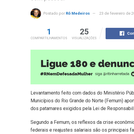
Postado por
Rô Medeiros
23 de fevereiro de 
1
25
Com
COMPARTILHAMENTOS
VISUALIZAÇÕES
Levantamento feito com dados do Ministério Púb
Municípios do Rio Grande do Norte (Femurn) apo
dos patamares exigidos pela Lei de Responsabili
Segundo a Femurn, os reflexos da crise econômi
federais e reajustes salariais são os principais 