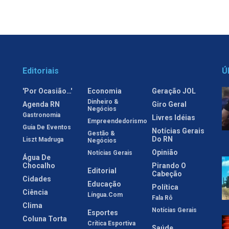
Editoriais
Ú
'Por Ocasião…'
Economia
Geração JOL
Dinheiro &
Agenda RN
Giro Geral
Negócios
Gastronomia
Livres Idéias
Empreendedorismo
Guia De Eventos
Notícias Gerais
Gestão &
Do RN
Liszt Madruga
Negócios
Opinião
Notícias Gerais
Água De
Chocalho
Pirando O
Editorial
Cabeção
Cidades
Educação
Política
Ciência
Língua.com
Fala Rô
Clima
Notícias Gerais
Esportes
Coluna Torta
Crítica Esportiva
Saúde