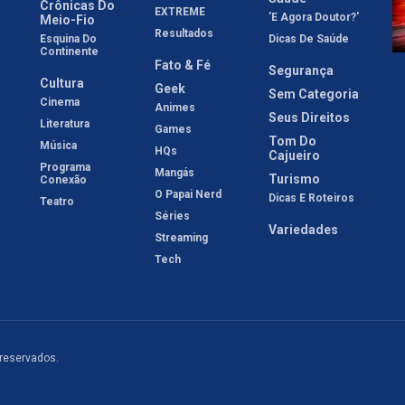
Crônicas Do
EXTREME
'E Agora Doutor?'
Meio-Fio
Resultados
Esquina Do
Dicas De Saúde
Continente
Fato & Fé
Segurança
Cultura
Geek
Sem Categoria
Cinema
Animes
Seus Direitos
Literatura
Games
Tom Do
Música
HQs
Cajueiro
Programa
Mangás
Turismo
Conexão
O Papai Nerd
Dicas E Roteiros
Teatro
Séries
Variedades
Streaming
Tech
 reservados.