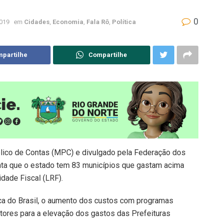
0
2019
em
Cidades
,
Economia
,
Fala Rô
,
Política
partilhe
Compartilhe
lico de Contas (MPC) e divulgado pela Federação dos
nta que o estado tem 83 municípios que gastam acima
dade Fiscal (LRF).
ca do Brasil, o aumento dos custos com programas
fatores para a elevação dos gastos das Prefeituras