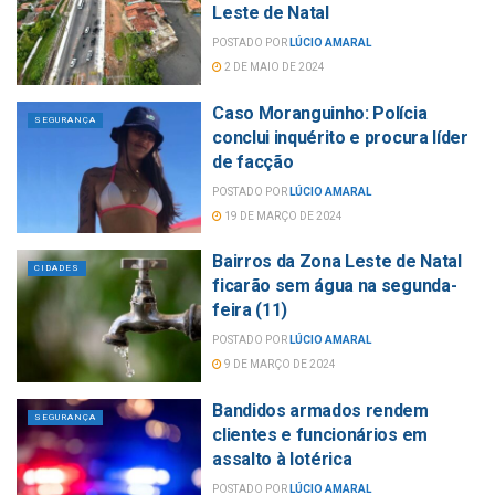
Leste de Natal
POSTADO POR
LÚCIO AMARAL
2 DE MAIO DE 2024
Caso Moranguinho: Polícia
SEGURANÇA
conclui inquérito e procura líder
de facção
POSTADO POR
LÚCIO AMARAL
19 DE MARÇO DE 2024
Bairros da Zona Leste de Natal
CIDADES
ficarão sem água na segunda-
feira (11)
POSTADO POR
LÚCIO AMARAL
9 DE MARÇO DE 2024
Bandidos armados rendem
SEGURANÇA
clientes e funcionários em
assalto à lotérica
POSTADO POR
LÚCIO AMARAL