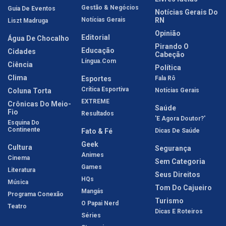
Gestão & Negócios
Guia De Eventos
Notícias Gerais Do
Notícias Gerais
RN
Liszt Madruga
Opinião
Editorial
Água De Chocalho
Pirando O
Educação
Cidades
Cabeção
Língua.com
Ciência
Política
Clima
Esportes
Fala Rô
Crítica Esportiva
Coluna Torta
Notícias Gerais
EXTREME
Crônicas Do Meio-
Saúde
Fio
Resultados
'E Agora Doutor?'
Esquina Do
Continente
Fato & Fé
Dicas De Saúde
Geek
Cultura
Segurança
Animes
Cinema
Sem Categoria
Games
Literatura
Seus Direitos
HQs
Música
Tom Do Cajueiro
Mangás
Programa Conexão
Turismo
O Papai Nerd
Teatro
Dicas E Roteiros
Séries