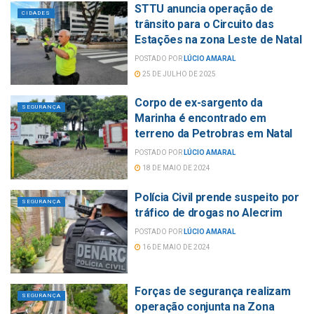
STTU anuncia operação de
CIDADES
trânsito para o Circuito das
Estações na zona Leste de Natal
POSTADO POR
LÚCIO AMARAL
25 DE JULHO DE 2025
Corpo de ex-sargento da
SEGURANÇA
Marinha é encontrado em
terreno da Petrobras em Natal
POSTADO POR
LÚCIO AMARAL
18 DE MAIO DE 2024
Polícia Civil prende suspeito por
SEGURANÇA
tráfico de drogas no Alecrim
POSTADO POR
LÚCIO AMARAL
16 DE MAIO DE 2024
Forças de segurança realizam
SEGURANÇA
operação conjunta na Zona