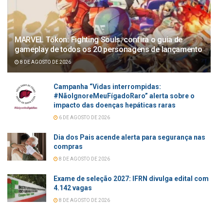
MARVEL Tōkon: Fighting Souls: confira o guia de
gameplay de todos os 20 personagens de lançamento
8 DE AGOSTO DE 2026
Campanha “Vidas interrompidas:
#NãoIgnoreMeuFígadoRaro” alerta sobre o
impacto das doenças hepáticas raras
6 DE AGOSTO DE 2026
Dia dos Pais acende alerta para segurança nas
compras
8 DE AGOSTO DE 2026
Exame de seleção 2027: IFRN divulga edital com
4.142 vagas
8 DE AGOSTO DE 2026