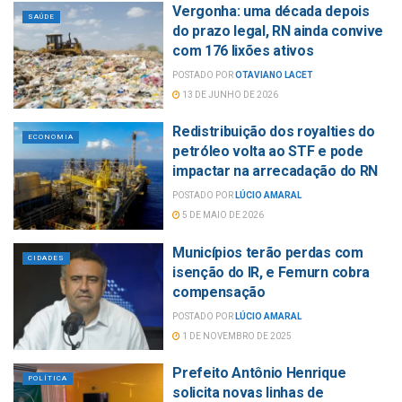
Vergonha: uma década depois
SAÚDE
do prazo legal, RN ainda convive
com 176 lixões ativos
POSTADO POR
OTAVIANO LACET
13 DE JUNHO DE 2026
Redistribuição dos royalties do
ECONOMIA
petróleo volta ao STF e pode
impactar na arrecadação do RN
POSTADO POR
LÚCIO AMARAL
5 DE MAIO DE 2026
Municípios terão perdas com
CIDADES
isenção do IR, e Femurn cobra
compensação
POSTADO POR
LÚCIO AMARAL
1 DE NOVEMBRO DE 2025
Prefeito Antônio Henrique
POLÍTICA
solicita novas linhas de