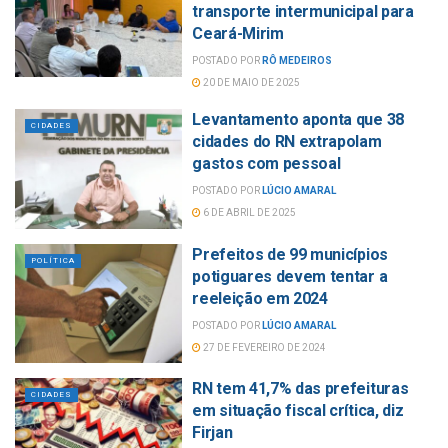
transporte intermunicipal para
Ceará-Mirim
POSTADO POR
RÔ MEDEIROS
20 DE MAIO DE 2025
Levantamento aponta que 38
CIDADES
cidades do RN extrapolam
gastos com pessoal
POSTADO POR
LÚCIO AMARAL
6 DE ABRIL DE 2025
Prefeitos de 99 municípios
POLÍTICA
potiguares devem tentar a
reeleição em 2024
POSTADO POR
LÚCIO AMARAL
27 DE FEVEREIRO DE 2024
RN tem 41,7% das prefeituras
CIDADES
em situação fiscal crítica, diz
Firjan