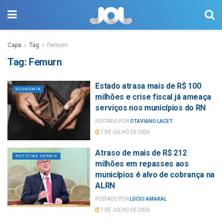
Capa
Tag
Femurn
Tag:
Femurn
Estado atrasa mais de R$ 100
ECONOMIA
milhões e crise fiscal já ameaça
serviços nos municípios do RN
POSTADO POR
OTAVIANO LACET
7 DE JULHO DE 2026
Atraso de mais de R$ 212
NOTÍCIAS GERAIS
milhões em repasses aos
municípios é alvo de cobrança na
ALRN
POSTADO POR
LÚCIO AMARAL
7 DE JULHO DE 2026