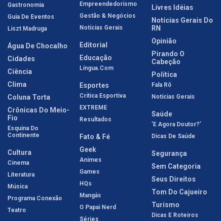
Empreendedorismo
Gastronomia
Livres Idéias
Gestão & Negócios
Guia De Eventos
Notícias Gerais Do
Notícias Gerais
RN
Liszt Madruga
Opinião
Editorial
Água De Chocalho
Pirando O
Educação
Cidades
Cabeção
Língua.com
Ciência
Política
Clima
Esportes
Fala Rô
Crítica Esportiva
Coluna Torta
Notícias Gerais
EXTREME
Crônicas Do Meio-
Saúde
Fio
Resultados
'E Agora Doutor?'
Esquina Do
Continente
Fato & Fé
Dicas De Saúde
Geek
Cultura
Segurança
Animes
Cinema
Sem Categoria
Games
Literatura
Seus Direitos
HQs
Música
Tom Do Cajueiro
Mangás
Programa Conexão
Turismo
O Papai Nerd
Teatro
Dicas E Roteiros
Séries