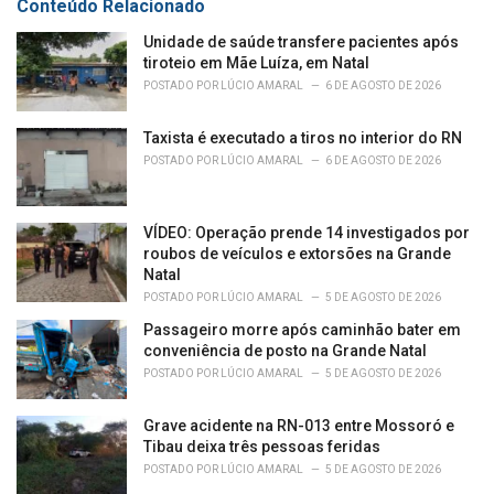
Conteúdo Relacionado
i
e
Unidade de saúde transfere pacientes após
s
tiroteio em Mãe Luíza, em Natal
:
POSTADO POR
LÚCIO AMARAL
6 DE AGOSTO DE 2026
Taxista é executado a tiros no interior do RN
POSTADO POR
LÚCIO AMARAL
6 DE AGOSTO DE 2026
VÍDEO: Operação prende 14 investigados por
roubos de veículos e extorsões na Grande
Natal
POSTADO POR
LÚCIO AMARAL
5 DE AGOSTO DE 2026
Passageiro morre após caminhão bater em
conveniência de posto na Grande Natal
POSTADO POR
LÚCIO AMARAL
5 DE AGOSTO DE 2026
Grave acidente na RN-013 entre Mossoró e
Tibau deixa três pessoas feridas
POSTADO POR
LÚCIO AMARAL
5 DE AGOSTO DE 2026