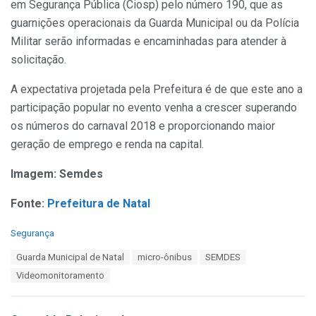
em Segurança Pública (Ciosp) pelo número 190, que as
guarnições operacionais da Guarda Municipal ou da Polícia
Militar serão informadas e encaminhadas para atender à
solicitação.
A expectativa projetada pela Prefeitura é de que este ano a
participação popular no evento venha a crescer superando
os números do carnaval 2018 e proporcionando maior
geração de emprego e renda na capital.
Imagem: Semdes
Fonte:
Prefeitura de Natal
C
Segurança
a
T
Guarda Municipal de Natal
micro-ônibus
SEMDES
t
a
e
Videomonitoramento
g
g
s
o
:
r