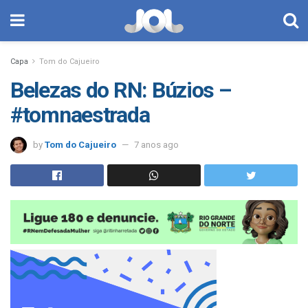
Capa
Tom do Cajueiro
Belezas do RN: Búzios –
#tomnaestrada
by
Tom do Cajueiro
7 anos ago