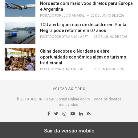
Nordeste com mais voos diretos para Europa
e Argentina
POSTADO POR
LÚCIO AMARAL
23 DE JUNHO DE 2026
TCU alerta que risco de desastre em Ponta
Negra pode retornar em 07 anos
POSTADO POR
OTAVIANO LACET
23 DE JUNHO DE 2026
China descobre o Nordeste e abre
oportunidade econômica além do turismo
tradicional
POSTADO POR
OTAVIANO LACET
28 DE MAIO DE 2026
VOLTAR AO TOPO
© 2018 JOL RN - O Seu Jornal Online do RN. Todos os direitos
reservados.
Sair da versão mobile