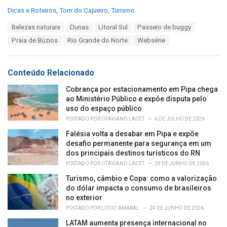
C
Dicas e Roteiros
,
Tom do Cajueiro
,
Turismo
a
T
Belezas naturais
Dunas
Litoral Sul
Passeio de buggy
t
a
e
Praia de Búzios
Rio Grande do Norte
Websérie
g
g
s
o
:
r
Conteúdo Relacionado
i
e
Cobrança por estacionamento em Pipa chega
s
ao Ministério Público e expõe disputa pelo
:
uso do espaço público
POSTADO POR
OTAVIANO LACET
6 DE JULHO DE 2026
Falésia volta a desabar em Pipa e expõe
desafio permanente para segurança em um
dos principais destinos turísticos do RN
POSTADO POR
OTAVIANO LACET
29 DE JUNHO DE 2026
Turismo, câmbio e Copa: como a valorização
do dólar impacta o consumo de brasileiros
no exterior
POSTADO POR
LÚCIO AMARAL
24 DE JUNHO DE 2026
LATAM aumenta presença internacional no