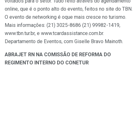
voltados para o setor. Tudo feito através do agendamento
online, que é o ponto alto do evento, feitos no site do TBN.
O evento de networking é oque mais cresce no turismo.
Mais informações: (21) 3025-8686 (21) 99982-1419,
www.tbn.tur.br, e www.tcardassistance.com.br.
Departamento de Eventos, com Giselle Bravo Mainoth.
ABRAJET RN NA COMISSÃO DE REFORMA DO
REGIMENTO INTERNO DO CONETUR