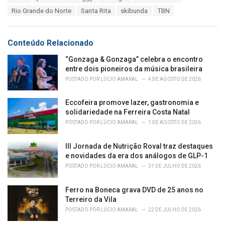
i
Rio Grande do Norte
Santa Rita
skibunda
TBN
e
s
:
Conteúdo Relacionado
“Gonzaga & Gonzaga” celebra o encontro
entre dois pioneiros da música brasileira
POSTADO POR
LÚCIO AMARAL
4 DE AGOSTO DE 2026
Eccofeira promove lazer, gastronomia e
solidariedade na Ferreira Costa Natal
POSTADO POR
LÚCIO AMARAL
1 DE AGOSTO DE 2026
III Jornada de Nutrição Roval traz destaques
e novidades da era dos análogos de GLP-1
POSTADO POR
LÚCIO AMARAL
31 DE JULHO DE 2026
Ferro na Boneca grava DVD de 25 anos no
Terreiro da Vila
POSTADO POR
LÚCIO AMARAL
22 DE JULHO DE 2026