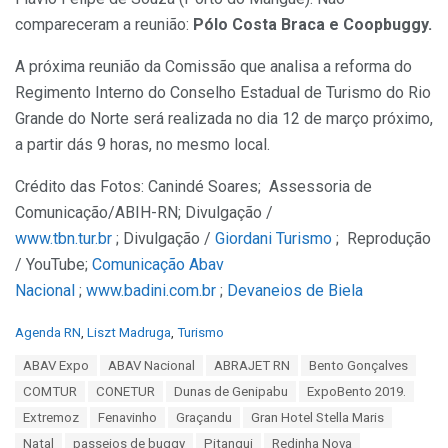
compareceram a reunião:
Pólo Costa Braca e Coopbuggy.
A próxima reunião da Comissão que analisa a reforma do
Regimento Interno do Conselho Estadual de Turismo do Rio
Grande do Norte será realizada no dia 12 de março próximo,
a partir dás 9 horas, no mesmo local.
Crédito das Fotos: Canindé Soares; Assessoria de
Comunicação/ABIH-RN; Divulgação /
www.tbn.tur.br
; Divulgação /
Giordani Turismo
; Reprodução
/ YouTube;
Comunicação Abav
Nacional
;
www.badini.com.br
;
Devaneios de Biela
C
Agenda RN
,
Liszt Madruga
,
Turismo
a
T
ABAV Expo
ABAV Nacional
ABRAJET RN
Bento Gonçalves
t
a
e
COMTUR
CONETUR
Dunas de Genipabu
ExpoBento 2019.
g
g
s
Extremoz
Fenavinho
Graçandu
Gran Hotel Stella Maris
o
:
r
Natal
passeios de buggy
Pitangui
Redinha Nova