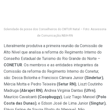
Solenidade de posse dos Conselheiros do CMTUR Natal – Foto: Assessoria
de Comunicação/ABIH-RN
Literalmente produtiva a primeira reunião da Comissão de
Alto Nível que analisa a reforma do Regimento Interno do
Conselho Estadual de Turismo do Rio Grande do Norte –
CONETUR
. Os membros e as entidades integrantes da
Comissão da reforma do Regimento Interno do Conetur,
são: Decca Bolonha e Francisco Câmara Junior
(Sindetur)
;
Mércia Motta e Pedro Teixeira
(Setur RN)
; Liszt Coutinho
Madruga
(Abrajet RN)
; Andrea Virginia Dantas
(Ufrn)
;
Maurício Cavalcanti
(Coopbuggy)
; Luiz Tiago Manoel
(Polo
Costa das Dunas)
; e Edson José de Lima Junior
(Singtur)
,
Flávio Felipe de Souza (Porto do Mangue). Não