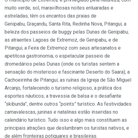
muito verde, sol, maravilhosas noites enluaradas e
estreladas; têm os encantos das praias de
Genipabu, Graçandu, Santa Rita, Redinha Nova, Pitangui; a
beleza dos passeios de buggy pelas Dunas de Genipabu;
as atraentes Lagoas de Extremoz, de Genipabu, e de
Pitangui; a Feira de Extremoz com seus artesanatos e
apetitosa gastronomia; o espetacular passeio de
dromedários pelas Dunas (onde os turistas sentem a
sensação do misterioso e fascinante Deserto do Saara); a
Cachoeirinha de Pitangui; as ruínas da Igreja de São Miguel
Arcanjo, fortalecendo o turismo religioso; a prática dos
esportes náuticos; a travessia de balsa e o desafiante
“skibunda”, dentre outros “points” turístico. As festividades
carnavalescas, juninas e natalinas estão inseridas no
calendário turístico. Tudo isso e algo mais constituem as
principais atrações que deslumbram os turistas nativos, e
de além fronteiras potiguares e brasileiras.