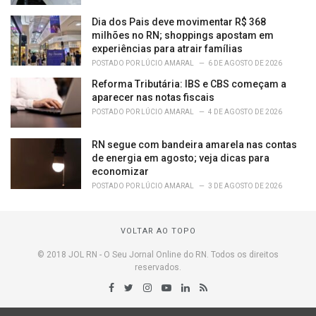
Dia dos Pais deve movimentar R$ 368
milhões no RN; shoppings apostam em
experiências para atrair famílias
POSTADO POR
LÚCIO AMARAL
6 DE AGOSTO DE 2026
Reforma Tributária: IBS e CBS começam a
aparecer nas notas fiscais
POSTADO POR
LÚCIO AMARAL
4 DE AGOSTO DE 2026
RN segue com bandeira amarela nas contas
de energia em agosto; veja dicas para
economizar
POSTADO POR
LÚCIO AMARAL
3 DE AGOSTO DE 2026
VOLTAR AO TOPO
© 2018 JOL RN - O Seu Jornal Online do RN. Todos os direitos
reservados.