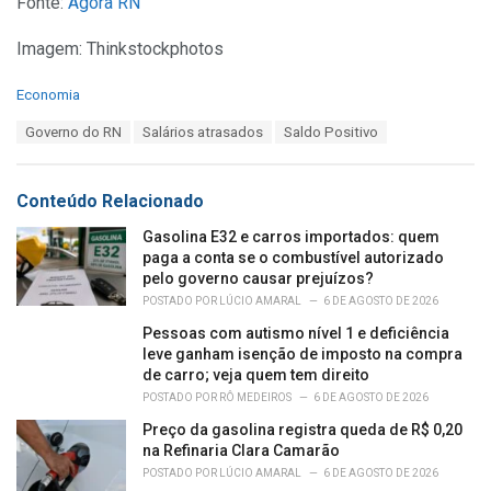
Fonte:
Agora RN
Imagem: Thinkstockphotos
C
Economia
a
T
Governo do RN
Salários atrasados
Saldo Positivo
t
a
e
g
g
s
o
Conteúdo Relacionado
:
r
i
Gasolina E32 e carros importados: quem
e
paga a conta se o combustível autorizado
s
pelo governo causar prejuízos?
:
POSTADO POR
LÚCIO AMARAL
6 DE AGOSTO DE 2026
Pessoas com autismo nível 1 e deficiência
leve ganham isenção de imposto na compra
de carro; veja quem tem direito
POSTADO POR
RÔ MEDEIROS
6 DE AGOSTO DE 2026
Preço da gasolina registra queda de R$ 0,20
na Refinaria Clara Camarão
POSTADO POR
LÚCIO AMARAL
6 DE AGOSTO DE 2026