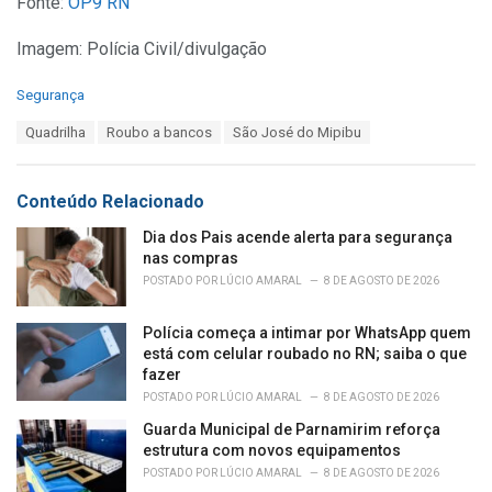
Fonte:
OP9 RN
Imagem: Polícia Civil/divulgação
C
Segurança
a
T
Quadrilha
Roubo a bancos
São José do Mipibu
t
a
e
g
g
s
o
Conteúdo Relacionado
:
r
i
Dia dos Pais acende alerta para segurança
e
nas compras
s
POSTADO POR
LÚCIO AMARAL
8 DE AGOSTO DE 2026
:
Polícia começa a intimar por WhatsApp quem
está com celular roubado no RN; saiba o que
fazer
POSTADO POR
LÚCIO AMARAL
8 DE AGOSTO DE 2026
Guarda Municipal de Parnamirim reforça
estrutura com novos equipamentos
POSTADO POR
LÚCIO AMARAL
8 DE AGOSTO DE 2026