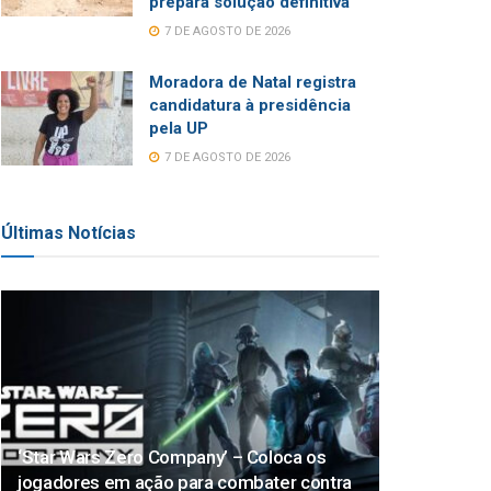
prepara solução definitiva
7 DE AGOSTO DE 2026
Moradora de Natal registra
candidatura à presidência
pela UP
7 DE AGOSTO DE 2026
Últimas Notícias
‘Star Wars Zero Company’ – Coloca os
jogadores em ação para combater contra