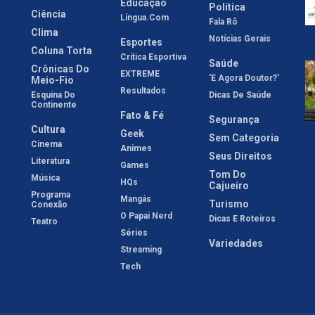
Educação
Política
Ciência
Língua.com
Fala Rô
Clima
Notícias Gerais
Esportes
Coluna Torta
Crítica Esportiva
Saúde
Crônicas Do
EXTREME
'E Agora Doutor?'
Meio-Fio
Resultados
Esquina Do
Dicas De Saúde
Continente
Fato & Fé
Segurança
Cultura
Geek
Sem Categoria
Cinema
Animes
Seus Direitos
Literatura
Games
Tom Do
Música
HQs
Cajueiro
Programa
Mangás
Turismo
Conexão
O Papai Nerd
Dicas E Roteiros
Teatro
Séries
Variedades
Streaming
Tech