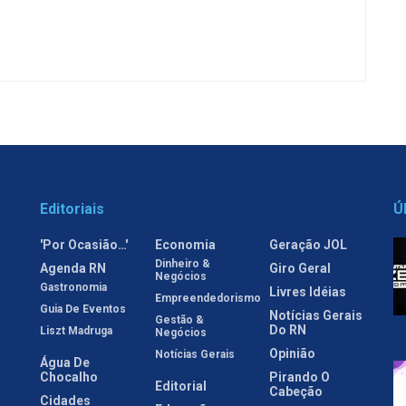
Editoriais
Ú
'Por Ocasião…'
Economia
Geração JOL
Dinheiro &
Agenda RN
Giro Geral
Negócios
Gastronomia
Livres Idéias
Empreendedorismo
Guia De Eventos
Notícias Gerais
Gestão &
Do RN
Liszt Madruga
Negócios
Opinião
Notícias Gerais
Água De
Chocalho
Pirando O
Editorial
Cabeção
Cidades