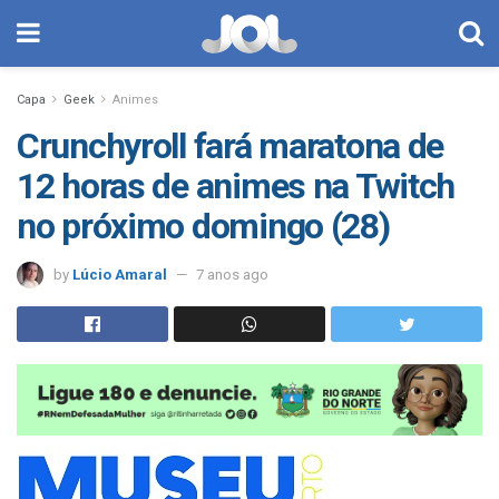
Capa
Geek
Animes
Crunchyroll fará maratona de
12 horas de animes na Twitch
no próximo domingo (28)
by
Lúcio Amaral
7 anos ago