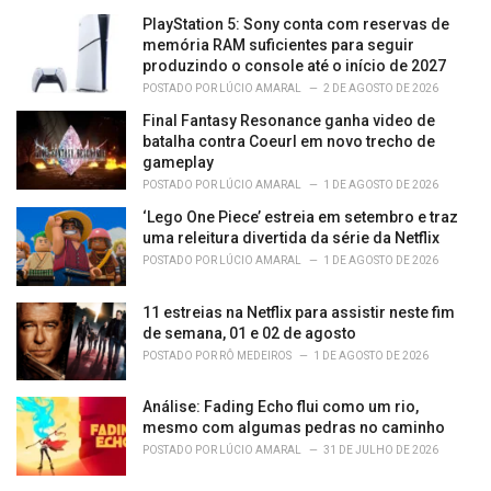
i
PlayStation 5: Sony conta com reservas de
e
memória RAM suficientes para seguir
s
produzindo o console até o início de 2027
:
POSTADO POR
LÚCIO AMARAL
2 DE AGOSTO DE 2026
Final Fantasy Resonance ganha video de
batalha contra Coeurl em novo trecho de
gameplay
POSTADO POR
LÚCIO AMARAL
1 DE AGOSTO DE 2026
‘Lego One Piece’ estreia em setembro e traz
uma releitura divertida da série da Netflix
POSTADO POR
LÚCIO AMARAL
1 DE AGOSTO DE 2026
11 estreias na Netflix para assistir neste fim
de semana, 01 e 02 de agosto
POSTADO POR
RÔ MEDEIROS
1 DE AGOSTO DE 2026
Análise: Fading Echo flui como um rio,
mesmo com algumas pedras no caminho
POSTADO POR
LÚCIO AMARAL
31 DE JULHO DE 2026