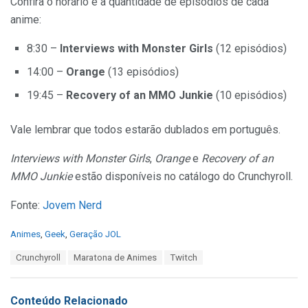
Confira o horário e a quantidade de episódios de cada
anime:
8:30 –
Interviews with Monster Girls
(12 episódios)
14:00 –
Orange
(13 episódios)
19:45 –
Recovery of an MMO Junkie
(10 episódios)
Vale lembrar que todos estarão dublados em português.
Interviews with Monster Girls
,
Orange
e
Recovery of an
MMO Junkie
estão disponíveis no catálogo do Crunchyroll.
Fonte:
Jovem Nerd
C
Animes
,
Geek
,
Geração JOL
a
T
Crunchyroll
Maratona de Animes
Twitch
t
a
e
g
g
s
o
Conteúdo Relacionado
:
r