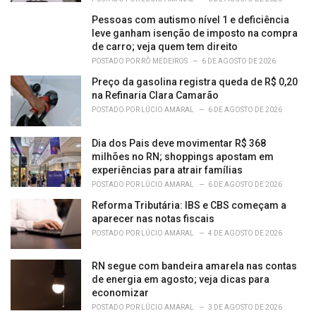
Pessoas com autismo nível 1 e deficiência
leve ganham isenção de imposto na compra
de carro; veja quem tem direito
POSTADO POR
RÔ MEDEIROS
6 DE AGOSTO DE 2026
Preço da gasolina registra queda de R$ 0,20
na Refinaria Clara Camarão
POSTADO POR
LÚCIO AMARAL
6 DE AGOSTO DE 2026
Dia dos Pais deve movimentar R$ 368
milhões no RN; shoppings apostam em
experiências para atrair famílias
POSTADO POR
LÚCIO AMARAL
6 DE AGOSTO DE 2026
Reforma Tributária: IBS e CBS começam a
aparecer nas notas fiscais
POSTADO POR
LÚCIO AMARAL
4 DE AGOSTO DE 2026
RN segue com bandeira amarela nas contas
de energia em agosto; veja dicas para
economizar
POSTADO POR
LÚCIO AMARAL
3 DE AGOSTO DE 2026