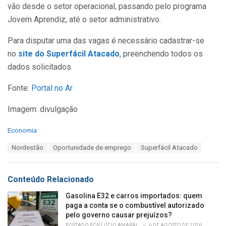
vão desde o setor operacional, passando pelo programa
Jovem Aprendiz, até o setor administrativo.
Para disputar uma das vagas é necessário cadastrar-se
no
site do Superfácil Atacado
, preenchendo todos os
dados solicitados.
Fonte:
Portal no Ar
Imagem: divulgação
C
Economia
a
T
Nordestão
Oportunidade de emprego
Superfácil Atacado
t
a
e
g
g
s
o
Conteúdo Relacionado
:
r
i
Gasolina E32 e carros importados: quem
e
paga a conta se o combustível autorizado
s
pelo governo causar prejuízos?
:
POSTADO POR
LÚCIO AMARAL
6 DE AGOSTO DE 2026