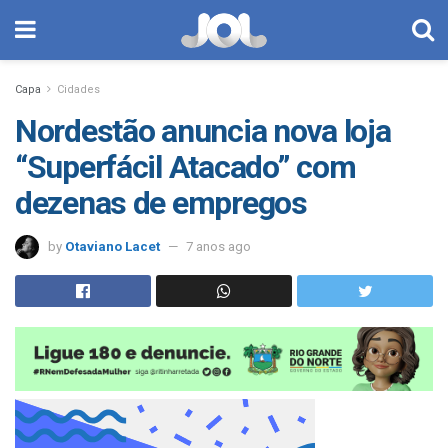
Capa
Cidades
Nordestão anuncia nova loja
“Superfácil Atacado” com
dezenas de empregos
by
Otaviano Lacet
7 anos ago