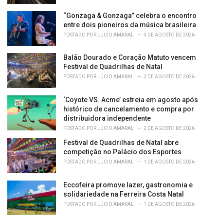
“Gonzaga & Gonzaga” celebra o encontro
entre dois pioneiros da música brasileira
POSTADO POR
LÚCIO AMARAL
4 DE AGOSTO DE 2026
Balão Dourado e Coração Matuto vencem
Festival de Quadrilhas de Natal
POSTADO POR
LÚCIO AMARAL
3 DE AGOSTO DE 2026
‘Coyote VS. Acme’ estreia em agosto após
histórico de cancelamento e compra por
distribuidora independente
POSTADO POR
LÚCIO AMARAL
2 DE AGOSTO DE 2026
Festival de Quadrilhas de Natal abre
competição no Palácio dos Esportes
POSTADO POR
LÚCIO AMARAL
1 DE AGOSTO DE 2026
Eccofeira promove lazer, gastronomia e
solidariedade na Ferreira Costa Natal
POSTADO POR
LÚCIO AMARAL
1 DE AGOSTO DE 2026