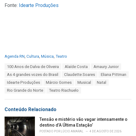
Fonte:
Idearte Produções
C
Agenda RN
,
Cultura
,
Música
,
Teatro
a
T
100 Anos de Dalva de Oliveira
Alaíde Costa
Amaury Junior
t
a
e
As 4 grandes vozes do Brasil
Claudette Soares
Eliana Pittman
g
g
s
Idearte Produções
Márcio Gomes
Musical
Natal
o
:
r
Rio Grande do Norte
Teatro Riachuelo
i
e
s
Conteúdo Relacionado
:
Tensão e mistério vão vagar intensamente o
destino d’A Última Estação’
POSTADO POR
LÚCIO AMARAL
4 DE AGOSTO DE 2026