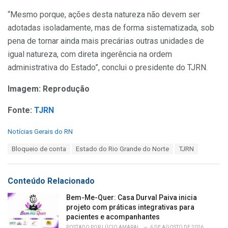
“Mesmo porque, ações desta natureza não devem ser
adotadas isoladamente, mas de forma sistematizada, sob
pena de tornar ainda mais precárias outras unidades de
igual natureza, com direta ingerência na ordem
administrativa do Estado”, conclui o presidente do TJRN.
Imagem: Reprodução
Fonte:
TJRN
C
Notícias Gerais do RN
a
T
Bloqueio de conta
Estado do Rio Grande do Norte
TJRN
t
a
e
g
g
s
o
Conteúdo Relacionado
:
r
i
Bem-Me-Quer: Casa Durval Paiva inicia
e
projeto com práticas integrativas para
s
pacientes e acompanhantes
:
POSTADO POR
LÚCIO AMARAL
6 DE AGOSTO DE 2026