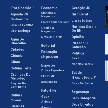
'Por Ocasião…'
Economia
Geração JOL
Dinheiro &
Agenda RN
Giro Geral
Negócios
Gastronomia
Livres Idéias
Empreendedorismo
Guia De Eventos
Notícias Gerais
Gestão &
Do RN
Liszt Madruga
Negócios
Opinião
Notícias Gerais
Água De
Chocalho
Pirando O
Editorial
Cabeção
Cidades
Educação
Política
Ciência
Língua.com
Fala Rô
Clima
Notícias Gerais
Esportes
Coluna Torta
Crítica Esportiva
Saúde
Crônicas Do
EXTREME
'E Agora Doutor?'
Meio-Fio
Resultados
Esquina Do
Dicas De Saúde
Continente
Fato & Fé
Segurança
Cultura
Geek
Sem Categoria
Cinema
Animes
Seus Direitos
Literatura
Games