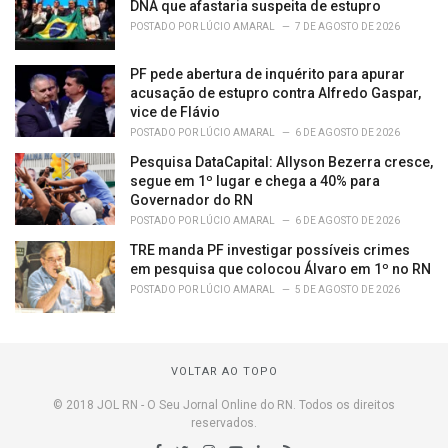
DNA que afastaria suspeita de estupro
POSTADO POR
LÚCIO AMARAL
7 DE AGOSTO DE 2026
PF pede abertura de inquérito para apurar
acusação de estupro contra Alfredo Gaspar,
vice de Flávio
POSTADO POR
LÚCIO AMARAL
6 DE AGOSTO DE 2026
Pesquisa DataCapital: Allyson Bezerra cresce,
segue em 1º lugar e chega a 40% para
Governador do RN
POSTADO POR
LÚCIO AMARAL
6 DE AGOSTO DE 2026
TRE manda PF investigar possíveis crimes
em pesquisa que colocou Álvaro em 1º no RN
POSTADO POR
LÚCIO AMARAL
5 DE AGOSTO DE 2026
VOLTAR AO TOPO
© 2018 JOL RN - O Seu Jornal Online do RN. Todos os direitos
reservados.