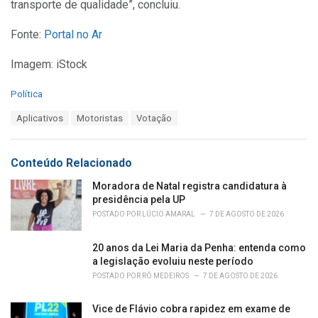
transporte de qualidade”, concluiu.
Fonte:
Portal no Ar
Imagem: iStock
C
Política
a
T
Aplicativos
Motoristas
Votação
t
a
e
g
g
s
o
Conteúdo Relacionado
:
r
i
Moradora de Natal registra candidatura à
e
presidência pela UP
s
POSTADO POR
LÚCIO AMARAL
7 DE AGOSTO DE 2026
:
20 anos da Lei Maria da Penha: entenda como
a legislação evoluiu neste período
POSTADO POR
RÔ MEDEIROS
7 DE AGOSTO DE 2026
Vice de Flávio cobra rapidez em exame de