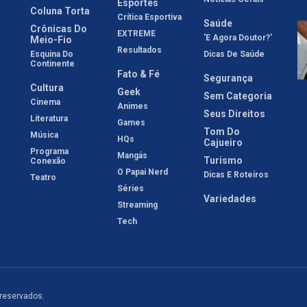
Esportes
Coluna Torta
Crítica Esportiva
Saúde
Crônicas Do
EXTREME
'E Agora Doutor?'
Meio-Fio
Resultados
Esquina Do
Dicas De Saúde
Continente
Fato & Fé
Segurança
Cultura
Geek
Sem Categoria
Cinema
Animes
Seus Direitos
Literatura
Games
Tom Do
Música
HQs
Cajueiro
Programa
Mangás
Turismo
Conexão
O Papai Nerd
Dicas E Roteiros
Teatro
Séries
Variedades
Streaming
Tech
 reservados.