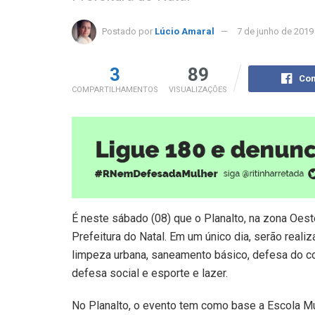
Postado por
Lúcio Amaral
7 de junho de 2019
3
89
Com
COMPARTILHAMENTOS
VISUALIZAÇÕES
É neste sábado (08) que o Planalto, na zona Oeste
Prefeitura do Natal. Em um único dia, serão real
limpeza urbana, saneamento básico, defesa do co
defesa social e esporte e lazer.
No Planalto, o evento tem como base a Escola M