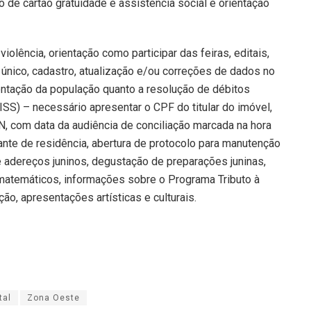
o de cartão gratuidade e assistência social e orientação
olência, orientação como participar das feiras, editais,
o único, cadastro, atualização e/ou correções de dados no
entação da população quanto a resolução de débitos
 ISS) – necessário apresentar o CPF do titular do imóvel,
 com data da audiência de conciliação marcada na hora
nte de residência, abertura de protocolo para manutenção
de adereços juninos, degustação de preparações juninas,
s matemáticos, informações sobre o Programa Tributo à
ção, apresentações artísticas e culturais.
tal
Zona Oeste