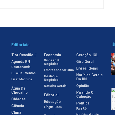
Editoriais
Ú
'Por Ocasião…'
Economia
Geração JOL
Dinheiro &
Agenda RN
Giro Geral
Negócios
Gastronomia
Livres Idéias
Empreendedorismo
Guia De Eventos
Notícias Gerais
Gestão &
Do RN
Liszt Madruga
Negócios
Opinião
Notícias Gerais
Água De
Chocalho
Pirando O
Editorial
Cabeção
Cidades
Educação
Política
Ciência
Língua.com
Fala Rô
Clima
Notícias Gerais