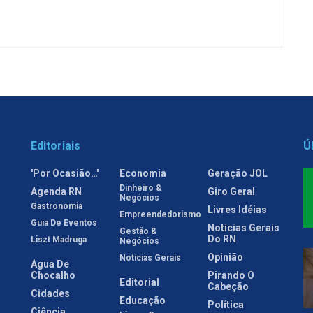
Editoriais
Ú
'Por Ocasião…'
Economia
Geração JOL
Dinheiro &
Agenda RN
Giro Geral
Negócios
Gastronomia
Livres Idéias
Empreendedorismo
Guia De Eventos
Notícias Gerais
Gestão &
Do RN
Liszt Madruga
Negócios
Opinião
Notícias Gerais
Água De
Chocalho
Pirando O
Editorial
Cabeção
Cidades
Educação
Política
Ciência