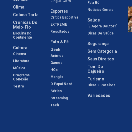
Língua.com
Fala Rô
Clima
Notícias Gerais
Esportes
Coluna Torta
Crítica Esportiva
Saúde
Crônicas Do
EXTREME
'E Agora Doutor?'
Meio-Fio
Resultados
Esquina Do
Dicas De Saúde
Continente
Fato & Fé
Segurança
Cultura
Geek
Sem Categoria
Cinema
Animes
Seus Direitos
Literatura
Games
Tom Do
Música
HQs
Cajueiro
Programa
Mangás
Turismo
Conexão
O Papai Nerd
Dicas E Roteiros
Teatro
Séries
Variedades
Streaming
Tech