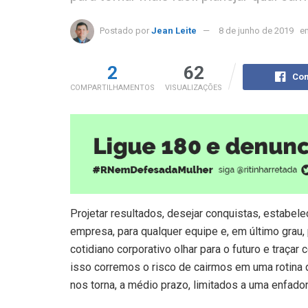
Postado por
Jean Leite
8 de junho de 2019
e
2
62
Com
COMPARTILHAMENTOS
VISUALIZAÇÕES
Projetar resultados, desejar conquistas, estabel
empresa, para qualquer equipe e, em último grau,
cotidiano corporativo olhar para o futuro e traça
isso corremos o risco de cairmos em uma rotina d
nos torna, a médio prazo, limitados a uma enfad