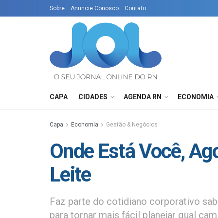
Sobre
Anuncie Conosco
Contato
CAPA
CIDADES
AGENDA RN
ECONOMIA
Capa
Economia
Gestão & Negócios
Onde Está Você, Ag
Leite
Faz parte do cotidiano corporativo s
para tornar mais fácil planejar qual cam