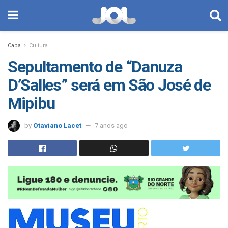
Capa
Cultura
Sepultamento de “Danuza
D’Salles” será em São José de
Mipibu
by
Otaviano Lacet
7 anos ago