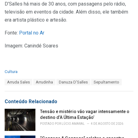
D’Salles há mais de 30 anos, com passagens pelo rádio,
televisão em eventos da cidade. Além disso, ele também
era artista plástico e artesão.
Fonte:
Portal no Ar
Imagem: Canindé Soares
C
Cultura
a
T
Arruda Sales
Arrudinha
Danuza D'Salles
Sepultamento
t
a
e
g
g
s
o
Conteúdo Relacionado
:
r
i
Tensão e mistério vão vagar intensamente o
e
destino d’A Última Estação’
s
POSTADO POR
LÚCIO AMARAL
4 DE AGOSTO DE 2026
: