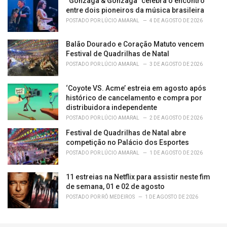
“Gonzaga & Gonzaga” celebra o encontro
entre dois pioneiros da música brasileira
POSTADO POR
LÚCIO AMARAL
4 DE AGOSTO DE 2026
Balão Dourado e Coração Matuto vencem
Festival de Quadrilhas de Natal
POSTADO POR
LÚCIO AMARAL
3 DE AGOSTO DE 2026
‘Coyote VS. Acme’ estreia em agosto após
histórico de cancelamento e compra por
distribuidora independente
POSTADO POR
LÚCIO AMARAL
2 DE AGOSTO DE 2026
Festival de Quadrilhas de Natal abre
competição no Palácio dos Esportes
POSTADO POR
LÚCIO AMARAL
1 DE AGOSTO DE 2026
11 estreias na Netflix para assistir neste fim
de semana, 01 e 02 de agosto
POSTADO POR
RÔ MEDEIROS
1 DE AGOSTO DE 2026