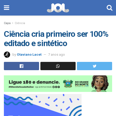
Capa
Ciência
Ciência cria primeiro ser 100%
editado e sintético
by
Otaviano Lacet
7 anos ago