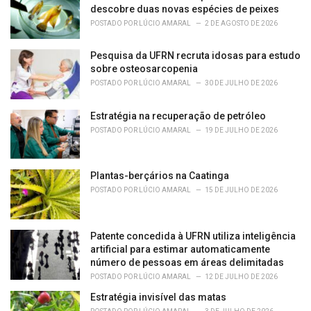
e
descobre duas novas espécies de peixes
s
POSTADO POR
LÚCIO AMARAL
2 DE AGOSTO DE 2026
:
Pesquisa da UFRN recruta idosas para estudo
sobre osteosarcopenia
POSTADO POR
LÚCIO AMARAL
30 DE JULHO DE 2026
Estratégia na recuperação de petróleo
POSTADO POR
LÚCIO AMARAL
19 DE JULHO DE 2026
Plantas-berçários na Caatinga
POSTADO POR
LÚCIO AMARAL
15 DE JULHO DE 2026
Patente concedida à UFRN utiliza inteligência
artificial para estimar automaticamente
número de pessoas em áreas delimitadas
POSTADO POR
LÚCIO AMARAL
12 DE JULHO DE 2026
Estratégia invisível das matas