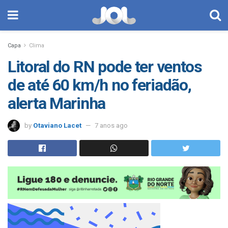
Capa
Clima
Litoral do RN pode ter ventos
de até 60 km/h no feriadão,
alerta Marinha
by
Otaviano Lacet
7 anos ago