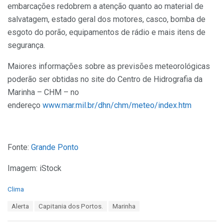
embarcações redobrem a atenção quanto ao material de
salvatagem, estado geral dos motores, casco, bomba de
esgoto do porão, equipamentos de rádio e mais itens de
segurança.
Maiores informações sobre as previsões meteorológicas
poderão ser obtidas no site do Centro de Hidrografia da
Marinha – CHM – no
endereço
www.mar.mil.br/dhn/chm/meteo/index.htm
Fonte:
Grande Ponto
Imagem: iStock
C
Clima
a
T
Alerta
Capitania dos Portos.
Marinha
t
a
e
g