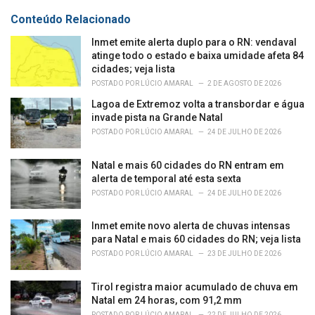
g
s
o
Conteúdo Relacionado
:
r
i
Inmet emite alerta duplo para o RN: vendaval
e
atinge todo o estado e baixa umidade afeta 84
s
cidades; veja lista
:
POSTADO POR
LÚCIO AMARAL
2 DE AGOSTO DE 2026
Lagoa de Extremoz volta a transbordar e água
invade pista na Grande Natal
POSTADO POR
LÚCIO AMARAL
24 DE JULHO DE 2026
Natal e mais 60 cidades do RN entram em
alerta de temporal até esta sexta
POSTADO POR
LÚCIO AMARAL
24 DE JULHO DE 2026
Inmet emite novo alerta de chuvas intensas
para Natal e mais 60 cidades do RN; veja lista
POSTADO POR
LÚCIO AMARAL
23 DE JULHO DE 2026
Tirol registra maior acumulado de chuva em
Natal em 24 horas, com 91,2 mm
POSTADO POR
LÚCIO AMARAL
22 DE JULHO DE 2026