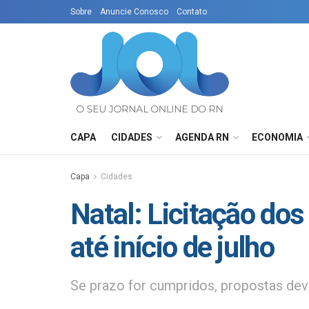
Sobre
Anuncie Conosco
Contato
CAPA
CIDADES
AGENDA RN
ECONOMIA
Capa
Cidades
Natal: Licitação dos
até início de julho
Se prazo for cumpridos, propostas deve