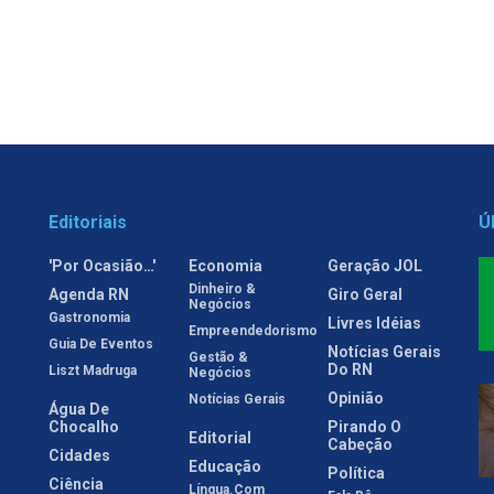
Editoriais
Ú
'Por Ocasião…'
Economia
Geração JOL
Dinheiro &
Agenda RN
Giro Geral
Negócios
Gastronomia
Livres Idéias
Empreendedorismo
Guia De Eventos
Notícias Gerais
Gestão &
Do RN
Liszt Madruga
Negócios
Opinião
Notícias Gerais
Água De
Chocalho
Pirando O
Editorial
Cabeção
Cidades
Educação
Política
Ciência
Língua.com