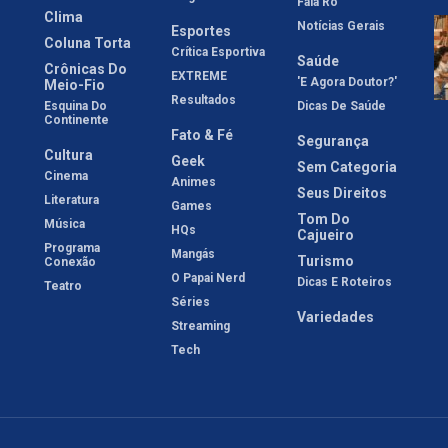
Fala Rô
Clima
Notícias Gerais
Esportes
Coluna Torta
Crítica Esportiva
Saúde
Crônicas Do
EXTREME
'E Agora Doutor?'
Meio-Fio
Resultados
Esquina Do
Dicas De Saúde
Continente
Fato & Fé
Segurança
Cultura
Geek
Sem Categoria
Cinema
Animes
Seus Direitos
Literatura
Games
Tom Do
Música
HQs
Cajueiro
Programa
Mangás
Turismo
Conexão
O Papai Nerd
Dicas E Roteiros
Teatro
Séries
Variedades
Streaming
Tech