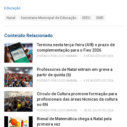
C
Educação
a
T
Natal
Secretaria Municipal de Educação
SEEC
SME
t
a
e
g
g
s
o
Conteúdo Relacionado
:
r
i
Termina nesta terça-feira (4/8) o prazo de
e
complementação para o Fies 2026
s
POSTADO POR
LÚCIO AMARAL
4 DE AGOSTO DE 2026
:
Professores de Natal entram em greve a
partir de quinta (6)
POSTADO POR
LÚCIO AMARAL
4 DE AGOSTO DE 2026
Círculo de Cultura promove formação para
profissionais das áreas técnicas da cultura
no RN
POSTADO POR
LÚCIO AMARAL
28 DE JULHO DE 2026
Bienal de Matemática chega à Natal pela
primeira vez