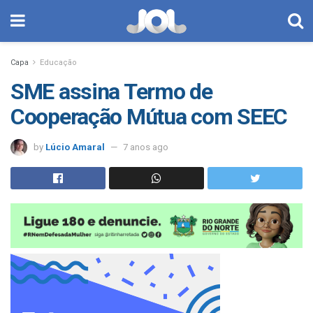
Capa
Educação
SME assina Termo de
Cooperação Mútua com SEEC
by
Lúcio Amaral
7 anos ago