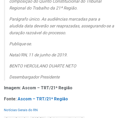
composição do Quinto Constitucional do Tribunal
Regional do Trabalho da 21ª Região.
Parágrafo único. As audiências marcadas para a
aludida data deverão ser reaprazadas, assegurando-se a
duração razoável do processo.
Publique-se.
Natal/RN, 11 de junho de 2019.
BENTO HERCULANO DUARTE NETO
Desembargador Presidente
Imagem: Ascom – TRT/21ª Região
Fonte:
Ascom – TRT/21ª Região
C
Notícias Gerais do RN
a