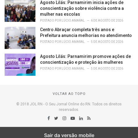
Agosto Lilás: Parnamirim inicia ações de
conscientização sobre violência contra a
mulher nas escolas
POSTADO POR
LÚCIO AMARAL
6 DE AGOSTO DE 2026
Centro Abraçar completa três anos e
Prefeitura anuncia melhorias no atendimento
POSTADO POR
LÚCIO AMARAL
5 DE AGOSTO DE 2026
Agosto Lilás: Parnamirim promove ações de
conscientização e proteção às mulheres
POSTADO POR
LÚCIO AMARAL
5 DE AGOSTO DE 2026
VOLTAR AO TOPO
© 2018 JOL RN - O Seu Jornal Online do RN. Todos os direitos
reservados.
Sair da versão mobile