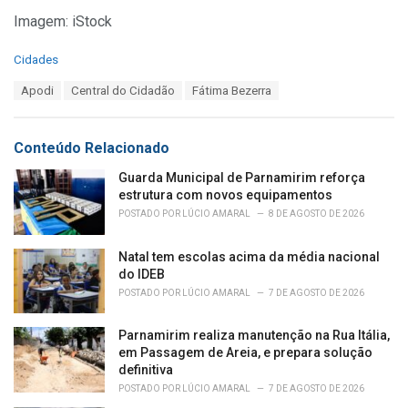
Imagem: iStock
C
Cidades
a
T
Apodi
Central do Cidadão
Fátima Bezerra
t
a
e
g
g
s
o
Conteúdo Relacionado
:
r
i
Guarda Municipal de Parnamirim reforça
e
estrutura com novos equipamentos
s
POSTADO POR
LÚCIO AMARAL
8 DE AGOSTO DE 2026
:
Natal tem escolas acima da média nacional
do IDEB
POSTADO POR
LÚCIO AMARAL
7 DE AGOSTO DE 2026
Parnamirim realiza manutenção na Rua Itália,
em Passagem de Areia, e prepara solução
definitiva
POSTADO POR
LÚCIO AMARAL
7 DE AGOSTO DE 2026