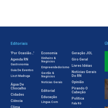
Editoriais
Ú
'Por Ocasião…'
Economia
Geração JOL
Dinheiro &
Agenda RN
Giro Geral
Negócios
Gastronomia
Livres Idéias
Empreendedorismo
Guia De Eventos
Notícias Gerais
Gestão &
Do RN
Liszt Madruga
Negócios
Opinião
Notícias Gerais
Água De
Chocalho
Pirando O
Editorial
Cabeção
Cidades
Educação
Política
Ciência
Língua.com
Fala Rô
Clima