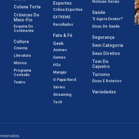
Notícias Gerais
Esportes
Coluna Torta
Crítica Esportiva
Saúde
Crônicas Do
EXTREME
'E Agora Doutor?'
Meio-Fio
Resultados
Esquina Do
Dicas De Saúde
Continente
Fato & Fé
Segurança
Cultura
Geek
Sem Categoria
Cinema
Animes
Seus Direitos
Literatura
Games
Tom Do
Música
HQs
Cajueiro
Programa
Mangás
Turismo
Conexão
O Papai Nerd
Dicas E Roteiros
Teatro
Séries
Variedades
Streaming
Tech
 reservados.