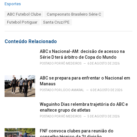
C
Esportes
a
T
ABC Futebol Clube
Campeonato Brasileiro Série C
t
a
e
Futebol Potiguar
Santa Cruz/PE
g
g
s
o
:
r
Conteúdo Relacionado
i
e
ABC x Nacional-AM: decisão de acesso na
s
Série D terá árbitro de Copa do Mundo
:
POSTADO POR
RÔ MEDEIROS
6 DE AGOSTO DE 2026
ABC se prepara para enfrentar o Nacional em
Manaus
POSTADO POR
LÚCIO AMARAL
6 DE AGOSTO DE 2026
Waguinho Dias relembra trajetória do ABC e
enaltece grupo de atletas
POSTADO POR
RÔ MEDEIROS
5 DE AGOSTO DE 2026
FNF convoca clubes para reunião do
conselho técnico da 2ª divisão