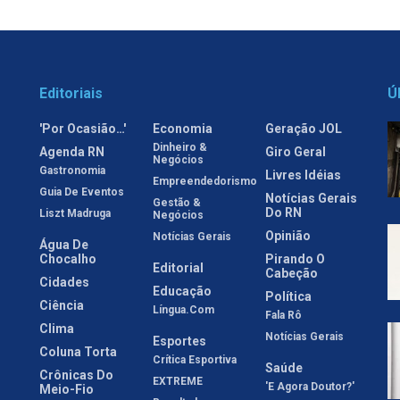
Editoriais
Ú
'Por Ocasião…'
Economia
Geração JOL
Dinheiro &
Agenda RN
Giro Geral
Negócios
Gastronomia
Livres Idéias
Empreendedorismo
Guia De Eventos
Notícias Gerais
Gestão &
Do RN
Liszt Madruga
Negócios
Opinião
Notícias Gerais
Água De
Chocalho
Pirando O
Editorial
Cabeção
Cidades
Educação
Política
Ciência
Língua.com
Fala Rô
Clima
Notícias Gerais
Esportes
Coluna Torta
Crítica Esportiva
Saúde
Crônicas Do
EXTREME
'E Agora Doutor?'
Meio-Fio