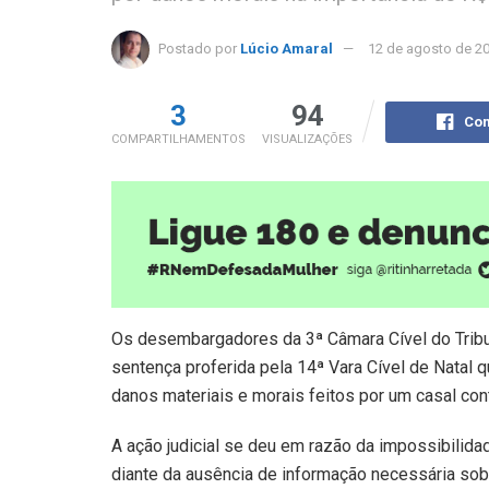
Postado por
Lúcio Amaral
12 de agosto de 2
3
94
Com
COMPARTILHAMENTOS
VISUALIZAÇÕES
Os desembargadores da 3ª Câmara Cível do Tribu
sentença proferida pela 14ª Vara Cível de Natal
danos materiais e morais feitos por um casal co
A ação judicial se deu em razão da impossibilida
diante da ausência de informação necessária sob